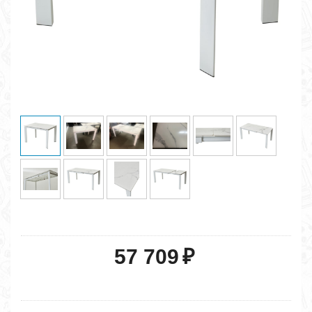
57 709
₽