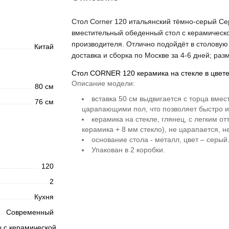
Стол Corner 120 итальянский тёмно-серый Се
вместительный обеденный стол с керамическо
производителя. Отлично подойдёт в столовую 
Китай
доставка и сборка по Москве за 4-6 дней; раз
Стол CORNER 120 керамика на стекле в цвет
Описание модели:
80 см
вставка 50 см выдвигается с торца вме
76 см
царапающими пол, что позволяет быстро и
керамика на стекле, глянец, с легким о
керамика + 8 мм стекло), не царапается, н
основание стола - металл, цвет – серый
Упакован в 2 коробки.
120
2
Кухня
Современный
 с керамической