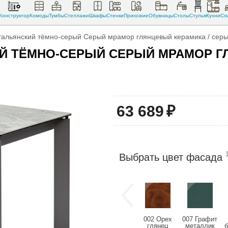
Конструктор
Комоды
Тумбы
Стеллажи
Шкафы
Стенки
Прихожие
Обувницы
Столы
Стулья
Кухни
Сп
итальянский тёмно-серый Серый мрамор глянцевый керамика / сер
ИЙ ТЁМНО-СЕРЫЙ СЕРЫЙ МРАМОР Г
63 689
₽
Выбрать цвет фасада
002 Орех
007 Графит
глянец
металлик