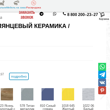
альни
Мебель на заказ
Распродажа
ЗАКАЗАТЬ
8 800 200–23–27
ЗВОНОК
ый
Корзина
ЛЯНЦЕВЫЙ КЕРАМИКА /
197
подробно
23 Ясень
578 Титан
810 Сизый
1018 645
1022 06
11
болотный с
металлик
глянец
Желтый
Белый
Розо