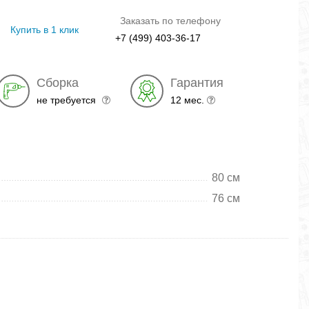
позолотой
глянец
структурный
дождь
мета
глянец
глянец
глянец
гля
Заказать по телефону
Купить в 1 клик
+7 (499) 403-36-17
Сборка
Гарантия
не требуется
12 мес.
80 см
76 см