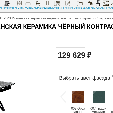
Конструктор
Комоды
Тумбы
Стеллажи
Шкафы
Стенки
Прихожие
Обувницы
Столы
Стулья
Кухни
Сп
TL-128 Испанская керамика чёрный контрастный мрамор / чёрный 
ПАНСКАЯ КЕРАМИКА ЧЁРНЫЙ КОНТР
129 629
₽
Выбрать цвет фасада
002 Орех
007 Графит
глянец
металлик