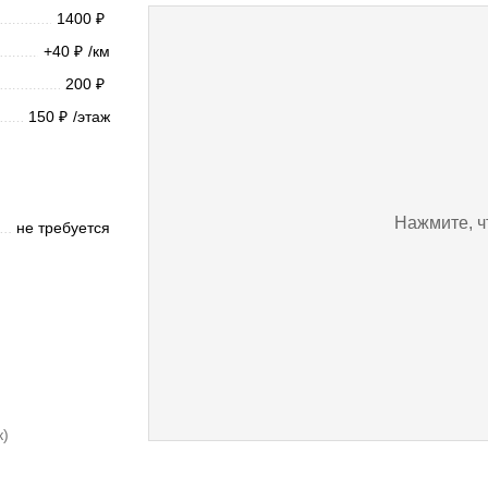
1400
₽
+40
/км
₽
200
₽
150
/этаж
₽
Нажмите, ч
не требуется
к)