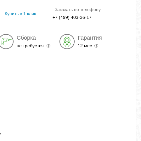
позолотой
глянец
структурный
дождь
мета
глянец
глянец
глянец
гля
Заказать по телефону
Купить в 1 клик
+7 (499) 403-36-17
Сборка
Гарантия
не требуется
12 мес.
"