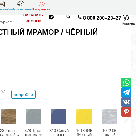
альни
Мебель на заказ
Распродажа
ЗАКАЗАТЬ
8 800 200–23–27
ЗВОНОК
каркас
Корзина
АСТНЫЙ МРАМОР / ЧЁРНЫЙ
197
подробно
23 Ясень
578 Титан
810 Сизый
1018 645
1022 06
11
болотный с
металлик
глянец
Желтый
Белый
Розо