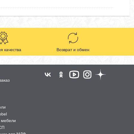
я качества
Возврат и обмен
заказ
ели
obel
 мебели
СП