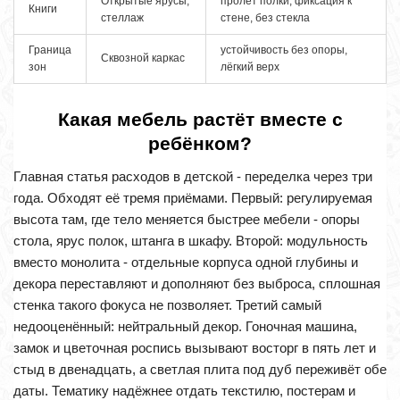
Открытые ярусы,
пролёт полки, фиксация к
Книги
стеллаж
стене, без стекла
Граница
устойчивость без опоры,
Сквозной каркас
зон
лёгкий верх
Какая мебель растёт вместе с
ребёнком?
Главная статья расходов в детской - переделка через три
года. Обходят её тремя приёмами. Первый: регулируемая
высота там, где тело меняется быстрее мебели - опоры
стола, ярус полок, штанга в шкафу. Второй: модульность
вместо монолита - отдельные корпуса одной глубины и
декора переставляют и дополняют без выброса, сплошная
стенка такого фокуса не позволяет. Третий самый
недооценённый: нейтральный декор. Гоночная машина,
замок и цветочная роспись вызывают восторг в пять лет и
стыд в двенадцать, а светлая плита под дуб переживёт обе
даты. Тематику надёжнее отдать текстилю, постерам и