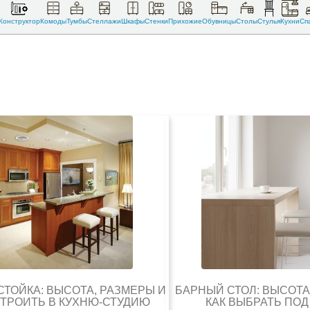
Конструктор
Комоды
Тумбы
Стеллажи
Шкафы
Стенки
Прихожие
Обувницы
Столы
Стулья
Кухни
Сп
СТОЙКА: ВЫСОТА, РАЗМЕРЫ И
БАРНЫЙ СТОЛ: ВЫСОТА
СТРОИТЬ В КУХНЮ-СТУДИЮ
КАК ВЫБРАТЬ ПОД