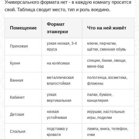
Универсального формата нет - в каждую комнату просится
свой. Таблица сводит место, тип и роль воедино.
Формат
Помещение
Что на ней живёт
этажерки
узкая низкая, 3-4
ключи, перчатки,
Прихожая
яруса
щётки, сменная обувь
специи, банки, овощи,
Кухня
на колёсиках
мини-бар
металлическая
полотенца, косметика,
Ванная
влагостойкая
флаконы
узкая
папки, бумаги,
Кабинет
вертикальная
канцелярия
низкая
игрушки, настольные
Детская
устойчивая
игры, поделки
подставка у
лампа, книга, телефон,
Спальня
кровати
очки