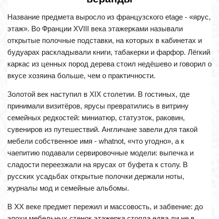
Название предмета выросло из французского etage - «ярус,
этаж». Во Франции XVIII века этажерками называли
открытые полочные подставки, на которых в кабинетах и
будуарах раскладывали книги, табакерки и фарфор. Лёгкий
каркас из ценных пород дерева стоил недёшево и говорил о
вкусе хозяина больше, чем о практичности.
Золотой век наступил в XIX столетии. В гостиных, где
принимали визитёров, ярусы превратились в витрину
семейных редкостей: миниатюр, статуэток, раковин,
сувениров из путешествий. Англичане завели для такой
мебели собственное имя - whatnot, «что угодно», а к
чаепитию подавали сервировочные модели: выпечка и
сладости переезжали на ярусах от буфета к столу. В
русских усадьбах открытые полочки держали ноты,
журналы мод и семейные альбомы.
В XX веке предмет пережил и массовость, и забвение: до
эпохи мебельных стенок этажерка стояла едва ли не в