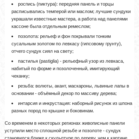
роспись (пиктура): передняя панель и торцы
расписывались темперой или маслом; лучшие сундуки
украшали известные мастера, а работа над панелями
кассоне была отдельным ремеслом;
позолота: рельеф и фон покрывали тонким
сусальным золотом по левкасу (гипсовому грунту),
отчего сундук сиял на свету;
пастилья (pastiglia) - рельефный узор из левкаса,
набитый по форме и позолоченный, имитирующий
чеканку;
резьба: волюты, акант, маскароны, львиные лапы в
основании - объёмный декор по массиву дерева;
интарсия и инкрустация: наборный рисунок из шпона
разных пород по крышке и боковинам.
Со временем в некоторых регионах живописные панели
уступили место сплошной резьбе и позолоте - сундук
становился ближе к скульптуре по дереву, чем к картине.