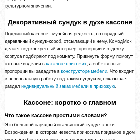
культурном значении.
Декоративный сундук в духе кассоне
Подлинный кассоне - музейная редкость, но нарядный
деревянный сундук-короб, отсылающий к нему, КомодМск
делает под конкретный интерьер: пропорции и отделку
корпуса подбирают под комнату. Прикинуть форму помогут
готовые изделия в
каталоге прихожих
, а собственные
пропорции вы зададите в
конструкторе мебели
. Что входит
в персональную работу над таким сундуком, показывает
раздел
индивидуальный заказ мебели в прихожую
.
Кассоне: коротко о главном
Что такое кассоне простыми словами?
Это большой нарядный итальянский сундук эпохи
Возрождения, в котором невеста приносила приданое в дом
мужа. Его богато расписывали и золотили, а в день