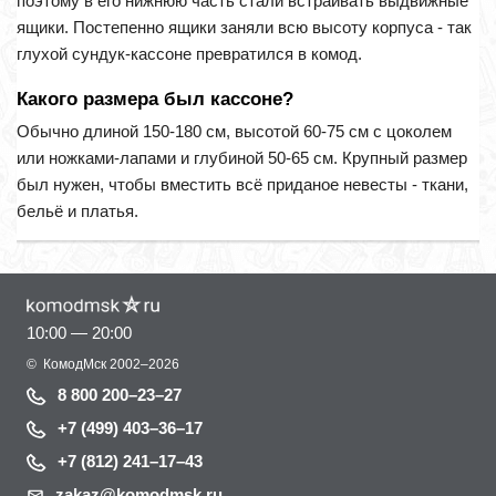
поэтому в его нижнюю часть стали встраивать выдвижные
ящики. Постепенно ящики заняли всю высоту корпуса - так
глухой сундук-кассоне превратился в комод.
Какого размера был кассоне?
Обычно длиной 150-180 см, высотой 60-75 см с цоколем
или ножками-лапами и глубиной 50-65 см. Крупный размер
был нужен, чтобы вместить всё приданое невесты - ткани,
бельё и платья.
10:00 — 20:00
©
КомодМск
2002–2026
8 800 200–23–27
+7 (499) 403–36–17
+7 (812) 241–17–43
zakaz@komodmsk.ru