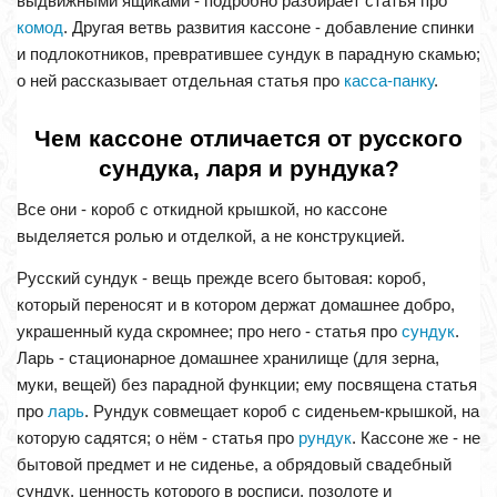
выдвижными ящиками - подробно разбирает статья про
комод
. Другая ветвь развития кассоне - добавление спинки
и подлокотников, превратившее сундук в парадную скамью;
о ней рассказывает отдельная статья про
касса-панку
.
Чем кассоне отличается от русского
сундука, ларя и рундука?
Все они - короб с откидной крышкой, но кассоне
выделяется ролью и отделкой, а не конструкцией.
Русский сундук - вещь прежде всего бытовая: короб,
который переносят и в котором держат домашнее добро,
украшенный куда скромнее; про него - статья про
сундук
.
Ларь - стационарное домашнее хранилище (для зерна,
муки, вещей) без парадной функции; ему посвящена статья
про
ларь
. Рундук совмещает короб с сиденьем-крышкой, на
которую садятся; о нём - статья про
рундук
. Кассоне же - не
бытовой предмет и не сиденье, а обрядовый свадебный
сундук, ценность которого в росписи, позолоте и