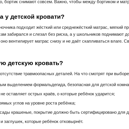
но, бортик снимают совсем. Важно, чтобы между бортиком и матр
а у детской кровати?
ночника подходит жёсткий или среднежёсткий матрас, мягкий пр
ам забирался и слезал без риска, а у школьников поднимают до
- оно вентилирует матрас снизу и не даёт скапливаться влаге.
ую детскую кровать?
 отсутствие травмоопасных деталей. На что смотрят при выборе
ным выделением формальдегида, безопасная для детской комна
 не оставляет острых краёв, о которые ребёнок ударится;
рямых углов на уровне роста ребёнка;
фасады крашеные, покрытие должно быть сертифицировано для д
и заглушек, которые ребёнок отковырнёт.