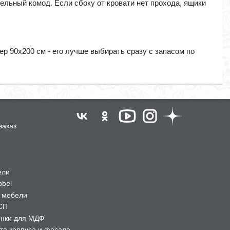
ельный комод. Если сбоку от кровати нет прохода, ящики
ер 90х200 см - его лучше выбирать сразу с запасом по
заказ
ели
obel
 мебели
СП
ёнки для МДФ
та корпуса и фасада