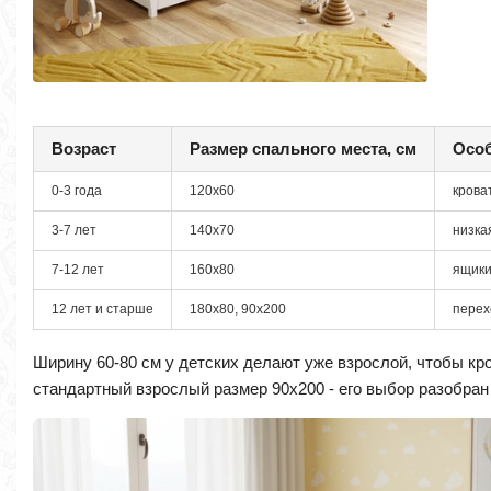
Возраст
Размер спального места, см
Осо
0-3 года
120х60
крова
3-7 лет
140х70
низка
7-12 лет
160х80
ящики
12 лет и старше
180х80, 90х200
перех
Ширину 60-80 см у детских делают уже взрослой, чтобы кров
стандартный взрослый размер 90х200 - его выбор разобра