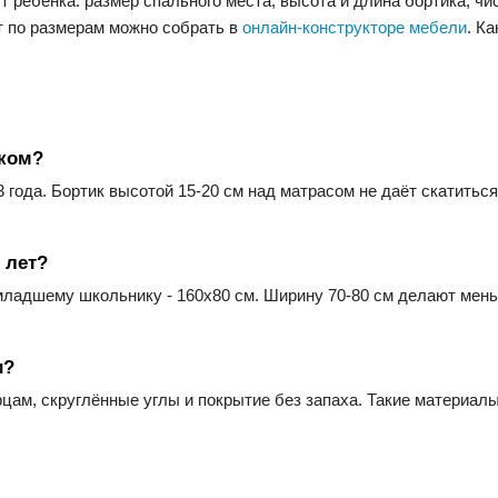
т ребёнка: размер спального места, высота и длина бортика, ч
т по размерам можно собрать в
онлайн-конструкторе мебели
. К
иком?
3 года. Бортик высотой 15-20 см над матрасом не даёт скатиться
 лет?
младшему школьнику - 160х80 см. Ширину 70-80 см делают мень
и?
цам, скруглённые углы и покрытие без запаха. Такие материа