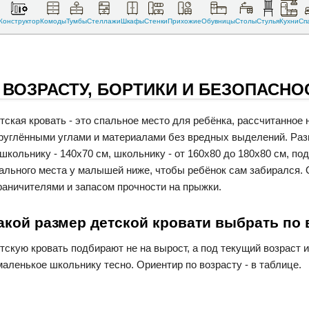
Конструктор
Комоды
Тумбы
Стеллажи
Шкафы
Стенки
Прихожие
Обувницы
Столы
Стулья
Кухни
Сп
 ВОЗРАСТУ, БОРТИКИ И БЕЗОПАСНО
тская кровать - это спальное место для ребёнка, рассчитанное н
руглёнными углами и материалами без вредных выделений. Разме
школьнику - 140х70 см, школьнику - от 160х80 до 180х80 см, п
ального места у малышей ниже, чтобы ребёнок сам забирался. 
раничителями и запасом прочности на прыжки.
акой размер детской кровати выбрать по 
тскую кровать подбирают не на вырост, а под текущий возраст
маленькое школьнику тесно. Ориентир по возрасту - в таблице.