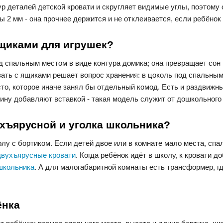
 деталей детской кровати и скругляет видимые углы, поэтому о
2 мм - она прочнее держится и не отклеивается, если ребёнок 
ящиками для игрушек?
д спальным местом в виде контура домика; она превращает сон в
ровать с ящиками решает вопрос хранения: в цоколь под спальн
то, которое иначе занял бы отдельный комод. Есть и раздвижны
лину добавляют вставкой - такая модель служит от дошкольного
ухъярусной и уголка школьника?
олу с бортиком. Если детей двое или в комнате мало места, спа
двухъярусные кровати
. Когда ребёнок идёт в школу, к кровати д
школьника
. А для малогабаритной комнаты есть трансформер, гд
ёнка