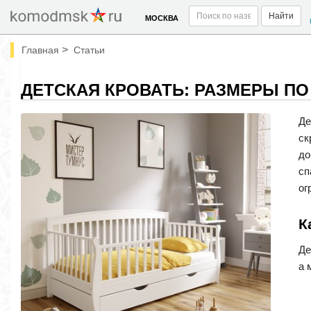
Найти
МОСКВА
>
Главная
Статьи
ДЕТСКАЯ КРОВАТЬ: РАЗМЕРЫ ПО
Де
ск
до
сп
ог
К
Де
а 