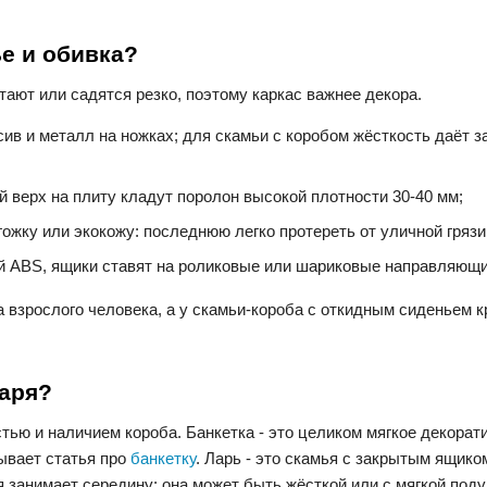
ье и обивка?
тают или садятся резко, поэтому каркас важнее декора.
ив и металл на ножках; для скамьи с коробом жёсткость даёт з
 верх на плиту кладут поролон высокой плотности 30-40 мм;
гожку или экокожу: последнюю легко протереть от уличной грязи
й ABS, ящики ставят на роликовые или шариковые направляющи
а взрослого человека, а у скамьи-короба с откидным сиденьем 
ларя?
стью и наличием короба. Банкетка - это целиком мягкое декорат
зывает статья про
банкетку
. Ларь - это скамья с закрытым ящико
я занимает середину: она может быть жёсткой или с мягкой поду