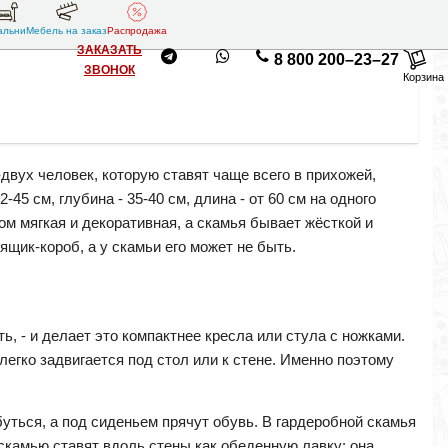
альни
Мебель на заказ
Распродажа
ЗАКАЗАТЬ
8 800 200–23–27
ЗВОНОК
Корзина
-двух человек, которую ставят чаще всего в прихожей,
45 см, глубина - 35-40 см, длина - от 60 см на одного
ом мягкая и декоративная, а скамья бывает жёсткой и
 ящик-короб, а у скамьи его может не быть.
ь, - и делает это компактнее кресла или стула с ножками.
 легко задвигается под стол или к стене. Именно поэтому
буться, а под сиденьем прячут обувь. В гардеробной скамья
 скамью ставят вдоль стены как обеденную лавку: она