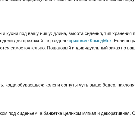
и кухни под вашу нишу: длина, высота сиденья, тип хранения п
 модели для прихожей - в разделе
прихожие КомодМск
. Если по 
даются самостоятельно. Пошаговый индивидуальный заказ по ва
еть, когда обуваешься: колени согнуты чуть выше бёдер, наклон
ом под сиденьем, а банкетка целиком мягкая и декоративная. С