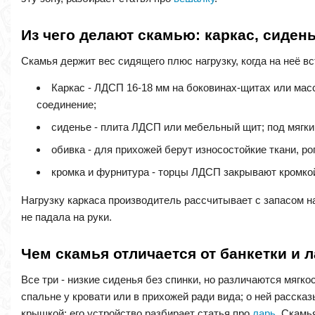
Из чего делают скамью: каркас, сиден
Скамья держит вес сидящего плюс нагрузку, когда на неё вс
Каркас - ЛДСП 16-18 мм на боковинах-щитах или масс
соединение;
сиденье - плита ЛДСП или мебельный щит; под мягкий
обивка - для прихожей берут износостойкие ткани, ро
кромка и фурнитура - торцы ЛДСП закрывают кромко
Нагрузку каркаса производитель рассчитывает с запасом н
не падала на руки.
Чем скамья отличается от банкетки и 
Все три - низкие сиденья без спинки, но различаются мягко
спальне у кровати или в прихожей ради вида; о ней расска
крышкой; его устройство разбирает статья про
ларь
. Скамь