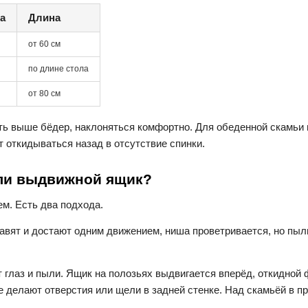
а
Длина
от 60 см
по длине стола
от 80 см
ть выше бёдер, наклоняться комфортно. Для обеденной скамьи в
т откидываться назад в отсутствие спинки.
или выдвижной ящик?
ем. Есть два подхода.
авят и достают одним движением, ниша проветривается, но пыль
лаз и пыли. Ящик на полозьях выдвигается вперёд, откидной ф
е делают отверстия или щели в задней стенке. Над скамьёй в п