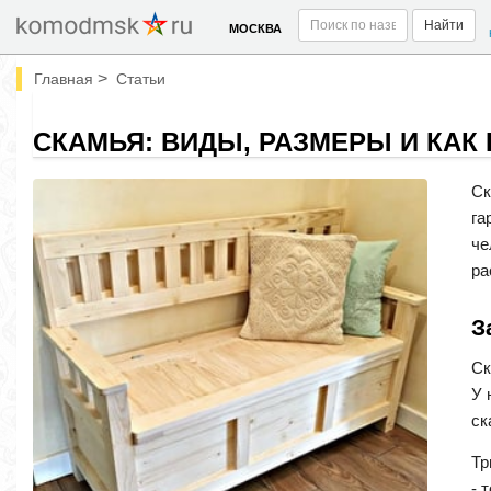
Найти
МОСКВА
>
Главная
Статьи
СКАМЬЯ: ВИДЫ, РАЗМЕРЫ И КАК
Ск
га
че
ра
З
Ск
У 
ск
Тр
- 