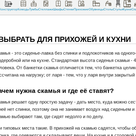
Конструктор
Комоды
Тумбы
Стеллажи
Шкафы
Стенки
Прихожие
Обувницы
Столы
Стулья
Кухни
Сп
 ВЫБРАТЬ ДЛЯ ПРИХОЖЕЙ И КУХНИ
амья - это сиденье-лавка без спинки и подлокотников на одного
рдеробной или на кухне. Стандартная высота сиденья скамьи - 42-
ловека. От банкетки скамья отличается тем, что банкетка целик
ссчитана на нагрузку; от ларя - тем, что у ларя внутри закрытый
ачем нужна скамья и где её ставят?
амья решает одну простую задачу - дать место, куда можно сест
неё нет спинки, поэтому она не занимает воздух над сиденьем и
амью выбирают там, где сидят недолго и по делу.
и типовых места такие. В прихожей на скамью садятся, чтобы о
точка, где одеваются и складывают вещи. На кухне и в столовой