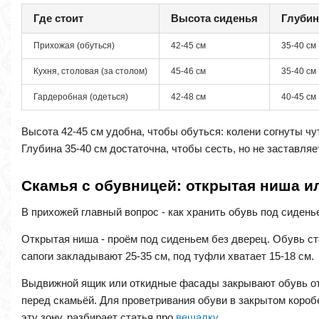
Где стоит
Высота сиденья
Глубин
Прихожая (обуться)
42-45 см
35-40 см
Кухня, столовая (за столом)
45-46 см
35-40 см
Гардеробная (одеться)
42-48 см
40-45 см
Высота 42-45 см удобна, чтобы обуться: колени согнуты чу
Глубина 35-40 см достаточна, чтобы сесть, но не заставляе
Скамья с обувницей: открытая ниша 
В прихожей главный вопрос - как хранить обувь под сидень
Открытая ниша - проём под сиденьем без дверец. Обувь ст
сапоги закладывают 25-35 см, под туфли хватает 15-18 см.
Выдвижной ящик или откидные фасады закрывают обувь от г
перед скамьёй. Для проветривания обуви в закрытом короб
эту зону, разбирает статья про
вешалку
.