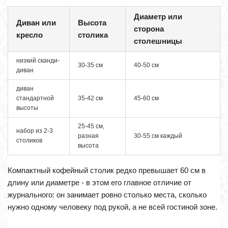
Диаметр или
Диван или
Высота
сторона
кресло
столика
столешницы
низкий сканди-
30-35 см
40-50 см
диван
диван
стандартной
35-42 см
45-60 см
высоты
25-45 см,
набор из 2-3
разная
30-55 см каждый
столиков
высота
Компактный кофейный столик редко превышает 60 см в
длину или диаметре - в этом его главное отличие от
журнального: он занимает ровно столько места, сколько
нужно одному человеку под рукой, а не всей гостиной зоне.