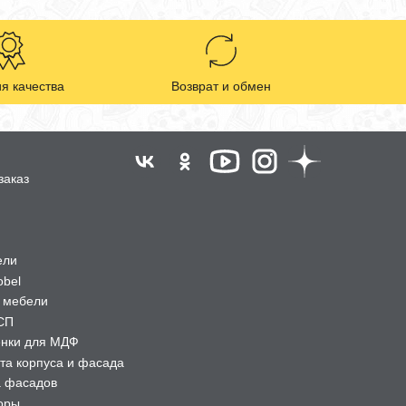
я качества
Возврат и обмен
заказ
ели
obel
 мебели
СП
ёнки для МДФ
та корпуса и фасада
а фасадов
оры