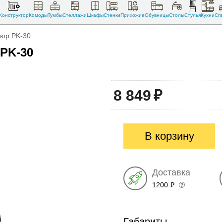
Конструктор
Комоды
Тумбы
Стеллажи
Шкафы
Стенки
Прихожие
Обувницы
Столы
Стулья
Кухни
Сп
люр PK-30
PK-30
8 849
₽
В корзину
Доставка
1200
₽
Габариты