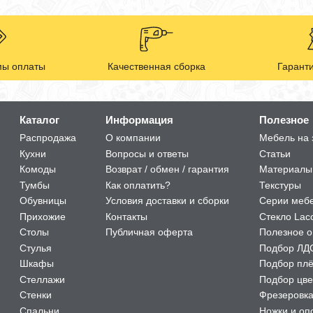
ы оплаты
Качественная сборка
Гаранти
Каталог
Информация
Полезное
Распродажа
О компании
Мебель на 
Кухни
Вопросы и ответы
Статьи
Комоды
Возврат / обмен / гарантия
Материалы
Тумбы
Как оплатить?
Текстуры
Обувницы
Условия доставки и сборки
Серии меб
Прихожие
Контакты
Стекло Lac
Столы
Публичная оферта
Полезное о
Стулья
Подбор ЛД
Шкафы
Подбор пл
Стеллажи
Подбор цве
Стенки
Фрезеровк
Спальни
Ножки и оп