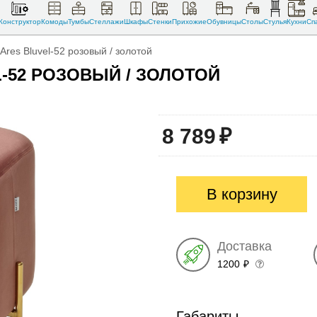
Конструктор
Комоды
Тумбы
Стеллажи
Шкафы
Стенки
Прихожие
Обувницы
Столы
Стулья
Кухни
Сп
Ares Bluvel-52 розовый / золотой
-52 РОЗОВЫЙ / ЗОЛОТОЙ
8 789
₽
В корзину
Доставка
1200
₽
Габариты