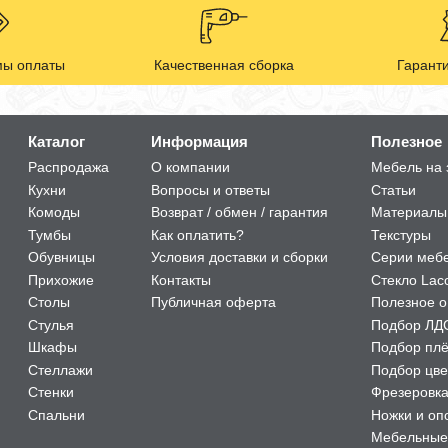
ы оплаты
Качественная сборка
Гаранти
Каталог
Информация
Полезное
Распродажа
О компании
Мебель на 
Кухни
Вопросы и ответы
Статьи
Комоды
Возврат / обмен / гарантия
Материалы
Тумбы
Как оплатить?
Текстуры
Обувницы
Условия доставки и сборки
Серии меб
Прихожие
Контакты
Стекло Lac
Столы
Публичная оферта
Полезное о
Стулья
Подбор ЛД
Шкафы
Подбор пл
Стеллажи
Подбор цве
Стенки
Фрезеровк
Спальни
Ножки и оп
Мебельные