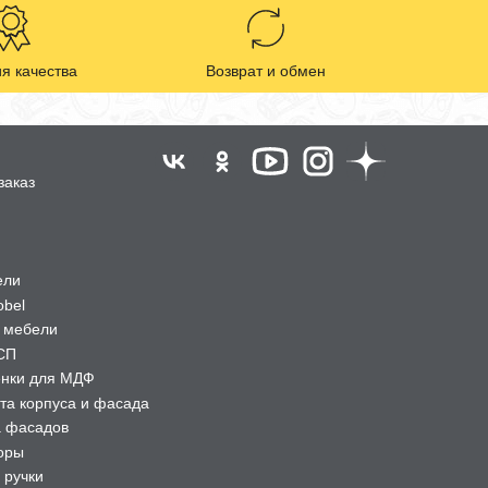
я качества
Возврат и обмен
заказ
ели
obel
 мебели
СП
ёнки для МДФ
та корпуса и фасада
а фасадов
оры
 ручки