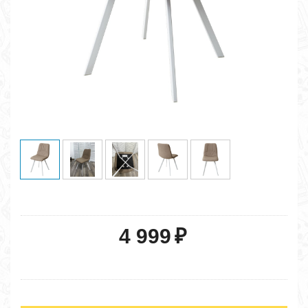
4 999
₽