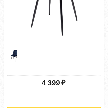
4 399
₽