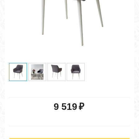
9 519
₽