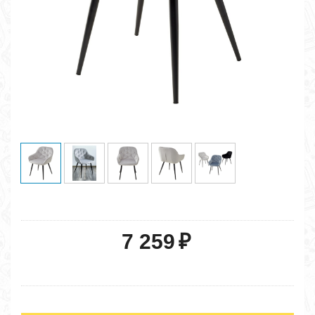
7 259
₽