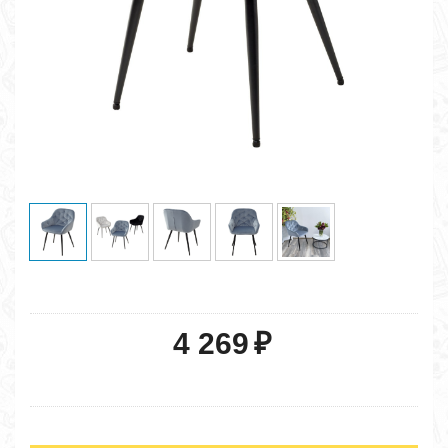
4 269
₽