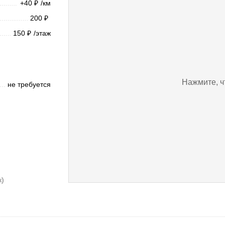
+40
/км
₽
200
₽
150
/этаж
₽
Нажмите, ч
не требуется
к)