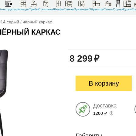
Конструктор
Комоды
Тумбы
Стеллажи
Шкафы
Стенки
Прихожие
Обувницы
Столы
Стулья
Кухни
Сп
l-14 серый / чёрный каркас
 ЧЁРНЫЙ КАРКАС
8 299
₽
В корзину
Доставка
1200
₽
Габариты