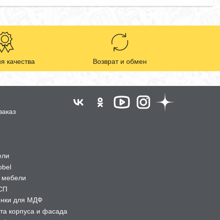
я качества
Возврат и обмен
заказ
ели
obel
 мебели
СП
ёнки для МДФ
та корпуса и фасада