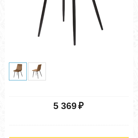
5 369
₽