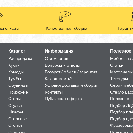
ы оплаты
Качественная сборка
Гаранти
Каталог
Информация
Полезное
Распродажа
О компании
Мебель на 
Кухни
Вопросы и ответы
Статьи
Комоды
Возврат / обмен / гарантия
Материалы
Тумбы
Как оплатить?
Текстуры
Обувницы
Условия доставки и сборки
Серии меб
Прихожие
Контакты
Стекло Lac
Столы
Публичная оферта
Полезное о
Стулья
Подбор ЛД
Шкафы
Подбор пл
Стеллажи
Подбор цве
Стенки
Фрезеровк
Спальни
Ножки и оп