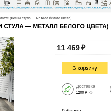
Конструктор
Комоды
Тумбы
Стеллажи
Шкафы
Стенки
Прихожие
Обувницы
Столы
Стулья
Кухни
Сп
 латте (ножки стула — металл белого цвета)
КИ СТУЛА — МЕТАЛЛ БЕЛОГО ЦВЕТА)
11 469
₽
В корзину
Доставка
1200
₽
Габариты