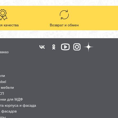
я качества
Возврат и обмен
заказ
ели
obel
 мебели
СП
ёнки для МДФ
та корпуса и фасада
а фасадов
оры