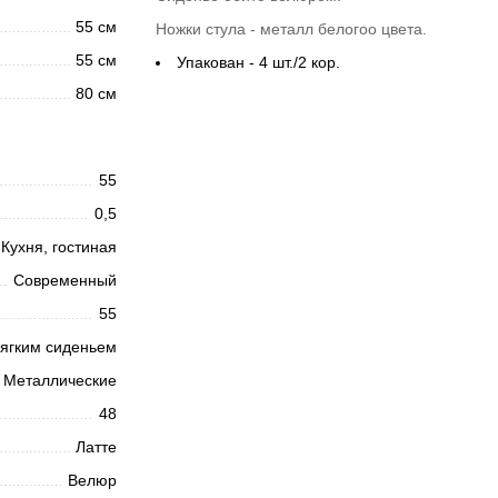
55 см
Ножки стула - металл белогоо цвета.
55 см
Упакован - 4 шт./2 кор.
80 см
55
0,5
Кухня, гостиная
Современный
55
ягким сиденьем
Металлические
48
Латте
Велюр