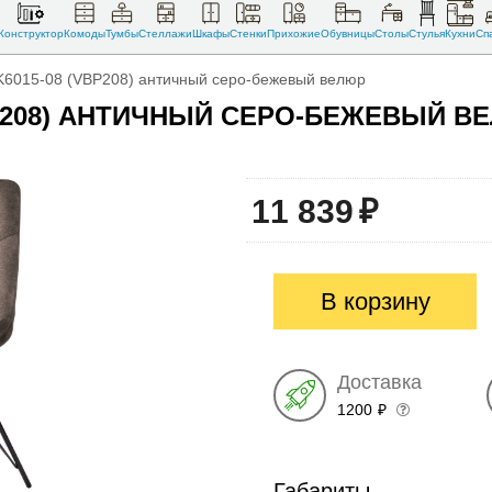
Конструктор
Комоды
Тумбы
Стеллажи
Шкафы
Стенки
Прихожие
Обувницы
Столы
Стулья
Кухни
Сп
PK6015-08 (VBP208) античный серо-бежевый велюр
BP208) АНТИЧНЫЙ СЕРО-БЕЖЕВЫЙ В
11 839
₽
В корзину
Доставка
1200
₽
Габариты