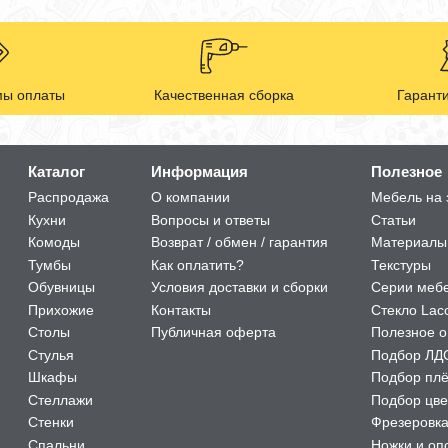
ы оплаты
Качественная сборка
Гаранти
Каталог
Информация
Полезное
Распродажа
О компании
Мебель на 
Кухни
Вопросы и ответы
Статьи
Комоды
Возврат / обмен / гарантия
Материалы
Тумбы
Как оплатить?
Текстуры
Обувницы
Условия доставки и сборки
Серии меб
Прихожие
Контакты
Стекло Lac
Столы
Публичная оферта
Полезное о
Стулья
Подбор ЛД
Шкафы
Подбор пл
Стеллажи
Подбор цве
Стенки
Фрезеровк
Спальни
Ножки и оп