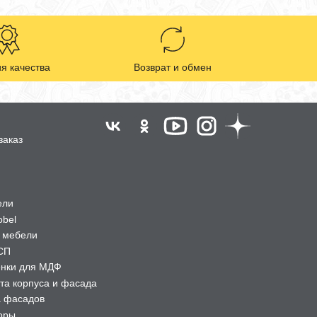
я качества
Возврат и обмен
заказ
ели
obel
 мебели
СП
ёнки для МДФ
та корпуса и фасада
а фасадов
оры