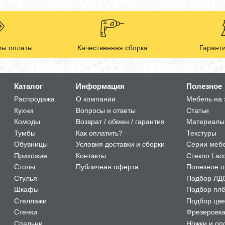
ы оплаты
Качественная сборка
Гаранти
Каталог
Информация
Полезное
Распродажа
О компании
Мебель на 
Кухни
Вопросы и ответы
Статьи
Комоды
Возврат / обмен / гарантия
Материалы
Тумбы
Как оплатить?
Текстуры
Обувницы
Условия доставки и сборки
Серии меб
Прихожие
Контакты
Стекло Lac
Столы
Публичная оферта
Полезное о
Стулья
Подбор ЛД
Шкафы
Подбор пл
Стеллажи
Подбор цве
Стенки
Фрезеровк
Спальни
Ножки и оп