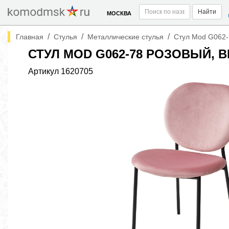
Найти
МОСКВА
/
/
/
Главная
Стулья
Металлические стулья
Стул Mod G062-
СТУЛ MOD G062-78 РОЗОВЫЙ, 
Артикул
1620705