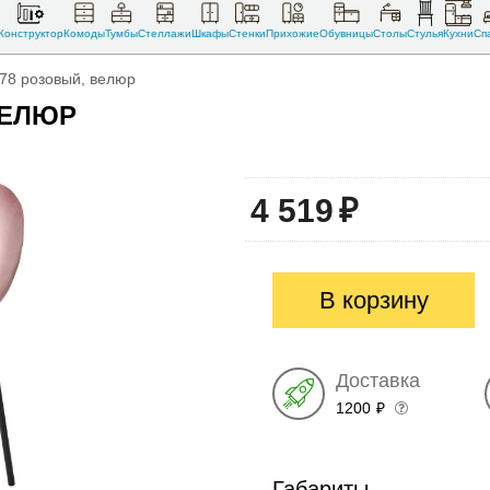
Конструктор
Комоды
Тумбы
Стеллажи
Шкафы
Стенки
Прихожие
Обувницы
Столы
Стулья
Кухни
Сп
78 розовый, велюр
ВЕЛЮР
4 519
₽
В корзину
Доставка
1200
₽
Габариты