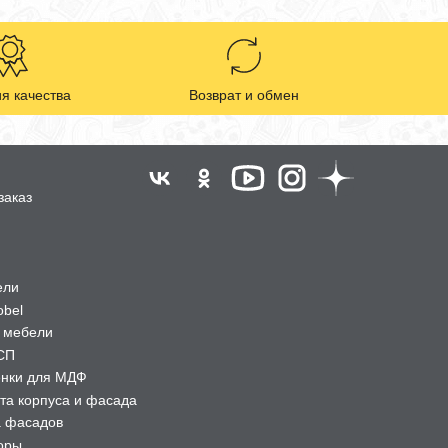
я качества
Возврат и обмен
заказ
ели
obel
 мебели
СП
ёнки для МДФ
та корпуса и фасада
а фасадов
оры