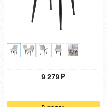
9 279
₽