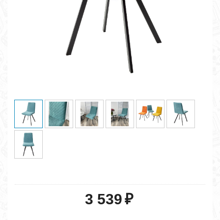
3 539
₽