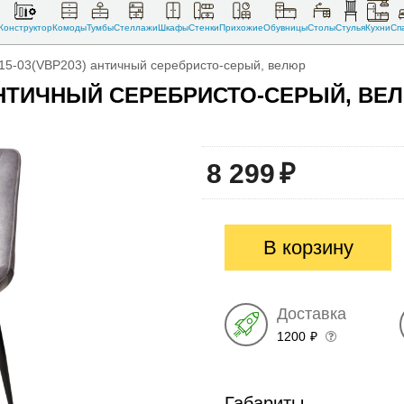
Конструктор
Комоды
Тумбы
Стеллажи
Шкафы
Стенки
Прихожие
Обувницы
Столы
Стулья
Кухни
Сп
15-03(VBP203) античный серебристо-серый, велюр
) АНТИЧНЫЙ СЕРЕБРИСТО-СЕРЫЙ, ВЕ
8 299
₽
В корзину
Доставка
1200
₽
Габариты