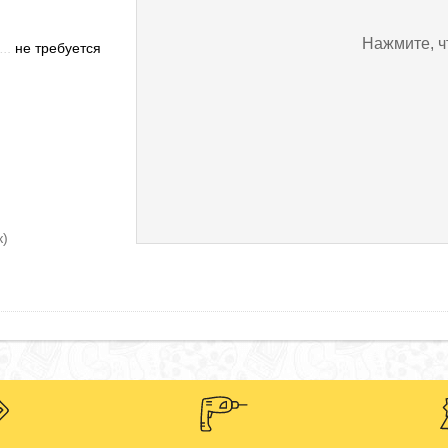
Нажмите, ч
не требуется
к)