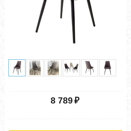
8 789
₽