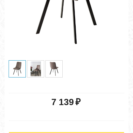
7 139
₽