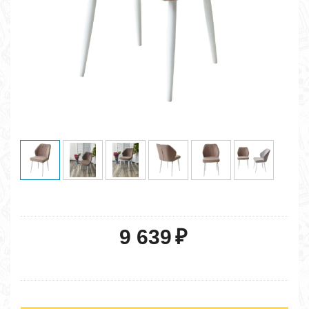
9 639
₽