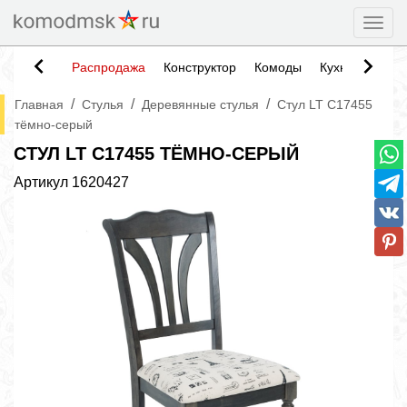
Togg
Распродажа
Конструктор
Комоды
Кухни
Тумб
/
/
/
Главная
Стулья
Деревянные стулья
Стул LT C17455
тёмно-серый
СТУЛ LT C17455 ТЁМНО-СЕРЫЙ
Артикул
1620427