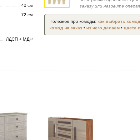
40 см
заказу или назовите опера
72 см
Полезное про комоды:
как выбрать комо
комод на заказ
•
из чего делаем
•
цвета 
ЛДСП + МДФ