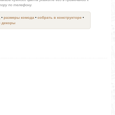
тору по телефону.
д
•
размеры комода
•
собрать в конструкторе
•
и декоры