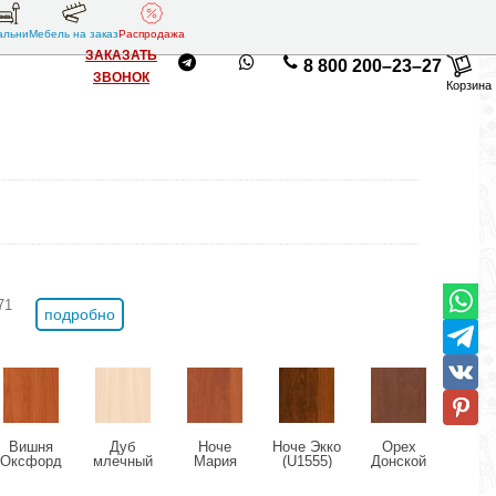
альни
Мебель на заказ
Распродажа
ЗАКАЗАТЬ
8 800 200–23–27
ЗВОНОК
Корзина
71
подробно
Вишня
Дуб
Ноче
Ноче Экко
Орех
Ор
Оксфорд
млечный
Мария
(U1555)
Донской
Милан
(U9503)
(U1095)
Луиза
(U9611)
(U95
(U1434)