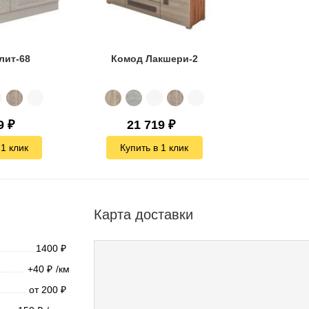
лит-68
Комод Лакшери-2
9
₽
21 719
₽
 1 клик
Купить в 1 клик
Карта доставки
1400
₽
+40
/км
₽
от 200
₽