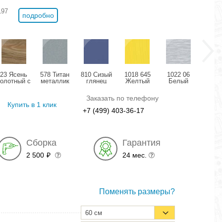
197
подробно
23 Ясень
578 Титан
810 Сизый
1018 645
1022 06
11
болотный с
металлик
глянец
Желтый
Белый
Розо
позолотой
глянец
структурный
дождь
мета
глянец
глянец
глянец
гля
Заказать по телефону
Купить в 1 клик
+7 (499) 403-36-17
Сборка
Гарантия
2 500
24 мес.
₽
Поменять размеры?
60 см