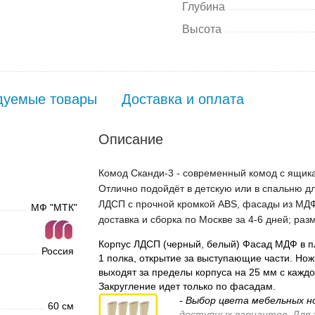
Глубина
Высота
дуемые товары
Доставка и оплата
Описание
Комод Сканди-3 - современный комод с ящика
Отлично подойдёт в детскую или в спальню д
ЛДСП с прочной кромкой ABS, фасады из МДФ
МФ "МТК"
доставка и сборка по Москве за 4-6 дней; раз
Корпус ЛДСП (черный, белый) Фасад МДФ в п
Россия
1 полка, открытие за выступающие части. Нож
выходят за пределы корпуса на 25 мм с кажд
Закругление идет только по фасадам.
- Выбор цвета мебельных н
60 см
доступных вариантов. Для 