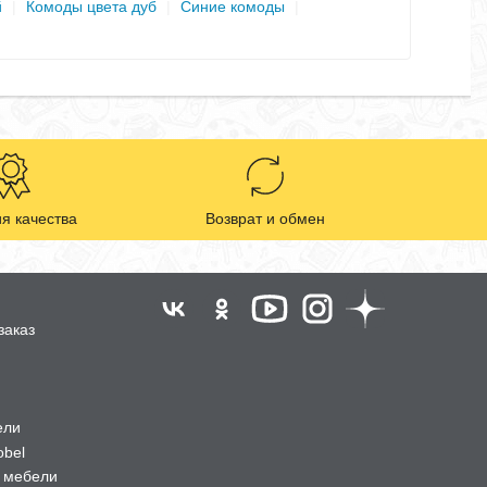
й
|
Комоды цвета дуб
|
Синие комоды
|
я качества
Возврат и обмен
заказ
ели
obel
 мебели