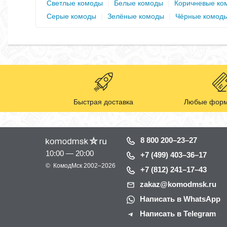
Светлые комоды
|
Белые комоды
|
Коричневые ко
Серые комоды
|
Зелёные комоды
|
Чёрные комод
Быстрая доставка
Любые форм
8 800 200–23–27
10:00 — 20:00
+7 (499) 403–36–17
©
КомодМск
2002–2026
+7 (812) 241–17–43
zakaz@komodmsk.ru
Написать в WhatsApp
Написать в Telegram