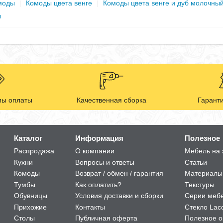
моды
|
Комоды цвета венге
|
Комоды цвета венге и дуб молочны
ы
ы оплаты
Качественная сборка
Гаранти
Каталог
Информация
Полезное
Распродажа
О компании
Мебель на 
Кухни
Вопросы и ответы
Статьи
Комоды
Возврат / обмен / гарантия
Материалы
Тумбы
Как оплатить?
Текстуры
Обувницы
Условия доставки и сборки
Серии меб
Прихожие
Контакты
Стекло Lac
Столы
Публичная оферта
Полезное о