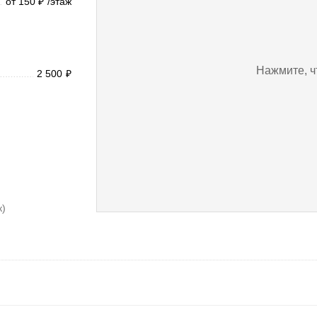
от 150
/этаж
₽
Нажмите, ч
2 500
₽
к)