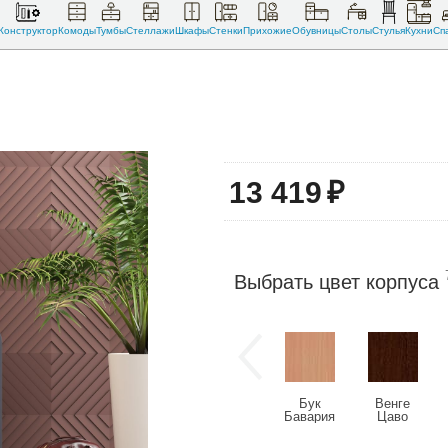
Конструктор
Комоды
Тумбы
Стеллажи
Шкафы
Стенки
Прихожие
Обувницы
Столы
Стулья
Кухни
Сп
13 419
₽
Выбрать цвет корпуса
Бук
Венге
Бавария
Цаво
светлый
(U2108)
(U9501)