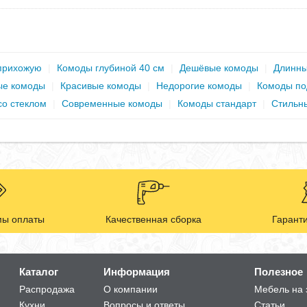
прихожую
|
Комоды глубиной 40 см
|
Дешёвые комоды
|
Длинны
ые комоды
|
Красивые комоды
|
Недорогие комоды
|
Комоды по
со стеклом
|
Современные комоды
|
Комоды стандарт
|
Стильн
ы оплаты
Качественная сборка
Гаранти
Каталог
Информация
Полезное
Распродажа
О компании
Мебель на 
Кухни
Вопросы и ответы
Статьи