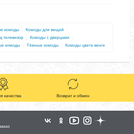
е комоды
|
Комоды для вещей
|
д телевизор
|
Комоды с дверцами
|
ые комоды
|
Тёмные комоды
|
Комоды цвета венге
я качества
Возврат и обмен
заказ