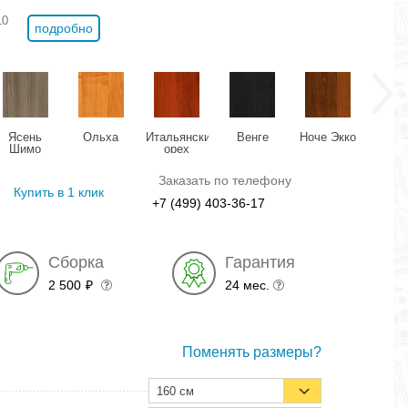
10
подробно
Ясень
Ольха
Итальянский
Венге
Ноче Экко
Виш
Шимо
орех
Оксф
темный
Заказать по телефону
Купить в 1 клик
+7 (499) 403-36-17
Сборка
Гарантия
2 500
24 мес.
₽
Поменять размеры?
160 см