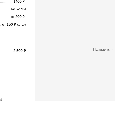
1400
₽
+40
/км
₽
от 200
₽
от 150
/этаж
₽
Нажмите, ч
2 500
₽
к)