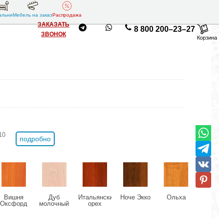
альни
Мебель на заказ
Распродажа
ЗАКАЗАТЬ
8 800 200–23–27
ЗВОНОК
Корзина
10
подробно
Вишня
Дуб
Итальянский
Ноче Экко
Ольха
Ясе
Оксфорд
молочный
орех
Ши
свет