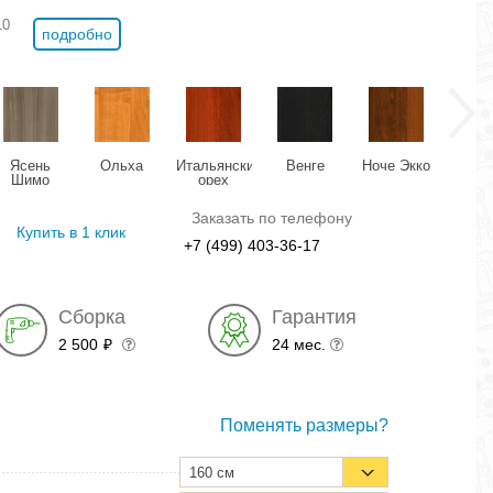
10
подробно
Ясень
Ольха
Итальянский
Венге
Ноче Экко
Виш
Шимо
орех
Оксф
темный
Заказать по телефону
Купить в 1 клик
+7 (499) 403-36-17
Сборка
Гарантия
2 500
24 мес.
₽
Поменять размеры?
160 см