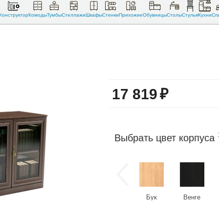
Конструктор
Комоды
Тумбы
Стеллажи
Шкафы
Стенки
Прихожие
Обувницы
Столы
Стулья
Кухни
Сп
17 819
₽
Выбрать цвет корпуса
Бук
Венге