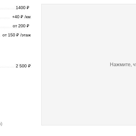
1400
₽
+40
/км
₽
от 200
₽
от 150
/этаж
₽
Нажмите, ч
2 500
₽
к)