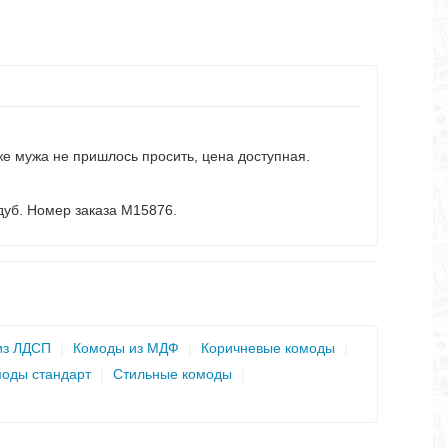
е мужа не пришлось просить, цена доступная.
дуб. Номер заказа М15876.
из ЛДСП
|
Комоды из МДФ
|
Коричневые комоды
|
оды стандарт
|
Стильные комоды
|