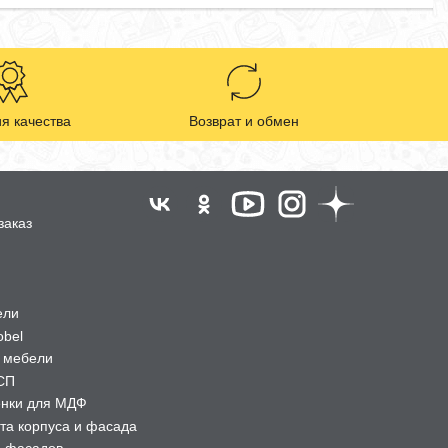
я качества
Возврат и обмен
заказ
ели
obel
 мебели
СП
ёнки для МДФ
та корпуса и фасада