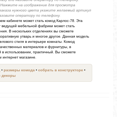
.
Нажмите на изображение для просмотра
 заказа нужного цвета укажите желаемый артикул
 назовите оператору по телефону.
чем кабинете может стать комод Карлос-78. Эта
т ведущей мебельной фабрики может стать
ия. В нескольких отделениях вы сможете
коративную утварь и многое другое. Данная модель
делового стиля в интерьере комнаты. Комод
качественных материалов и фурнитуры, в
 в использовании, практичный. Вы сможете
м интернет магазине.
д
•
размеры комода
•
собрать в конструкторе
•
и декоры