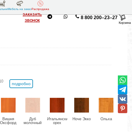
альни
Мебель на заказ
Распродажа
ЗАКАЗАТЬ
8 800 200–23–27
ЗВОНОК
Корзина
10
подробно
Вишня
Дуб
Итальянский
Ноче Экко
Ольха
Ясе
Оксфорд
молочный
орех
Ши
свет