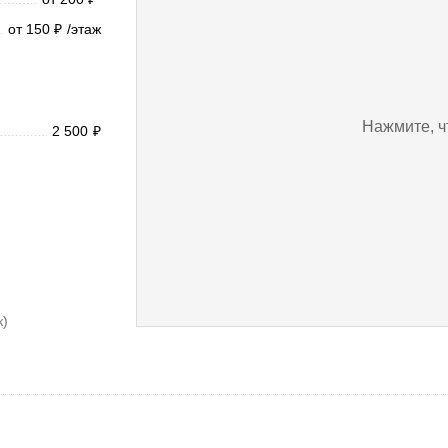
от 150
/этаж
₽
Нажмите, ч
2 500
₽
к)