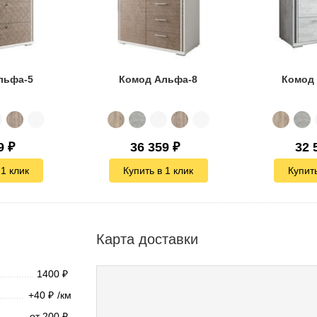
льфа-5
Комод Альфа-8
Комод
9
₽
36 359
₽
32 
 1 клик
Купить в 1 клик
Купить
Карта доставки
1400
₽
+40
/км
₽
от 200
₽