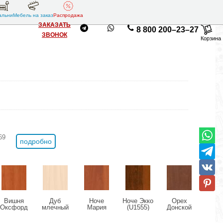
альни
Мебель на заказ
Распродажа
ЗАКАЗАТЬ
8 800 200–23–27
ЗВОНОК
Корзина
69
подробно
Вишня
Дуб
Ноче
Ноче Экко
Орех
Ор
Оксфорд
млечный
Мария
(U1555)
Донской
Милан
(U9503)
(U1095)
Луиза
(U9611)
(U95
(U1434)