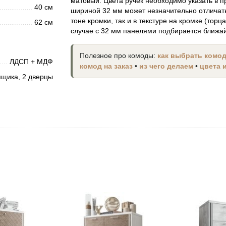
матовый. Цвета ручек необходимо указать в п
40 см
шириной 32 мм может незначительно отличать
тоне кромки, так и в текстуре на кромке (торц
62 см
случае с 32 мм панелями подбирается ближа
Полезное про комоды:
как выбрать комо
ЛДСП + МДФ
комод на заказ
•
из чего делаем
•
цвета 
ящика, 2 дверцы