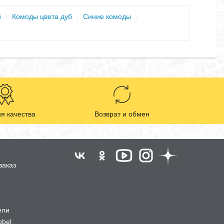
й
|
Комоды цвета дуб
|
Синие комоды
|
я качества
Возврат и обмен
заказ
ели
obel