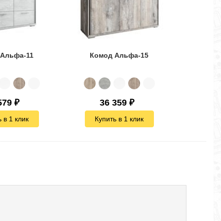
 Альфа-11
Комод Альфа-15
579
₽
36 359
₽
 в 1 клик
Купить в 1 клик