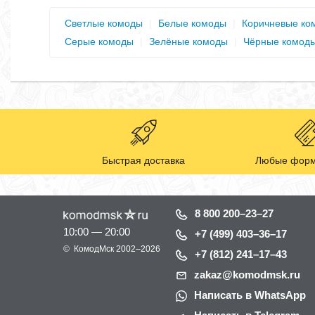
Светлые комоды
|
Белые комоды
|
Коричневые ко
Серые комоды
|
Зелёные комоды
|
Чёрные комод
Быстрая доставка
Любые форм
8 800 200–23–27
10:00 — 20:00
+7 (499) 403–36–17
©
КомодМск
2002–2026
+7 (812) 241–17–43
zakaz@komodmsk.ru
Написать в WhatsApp