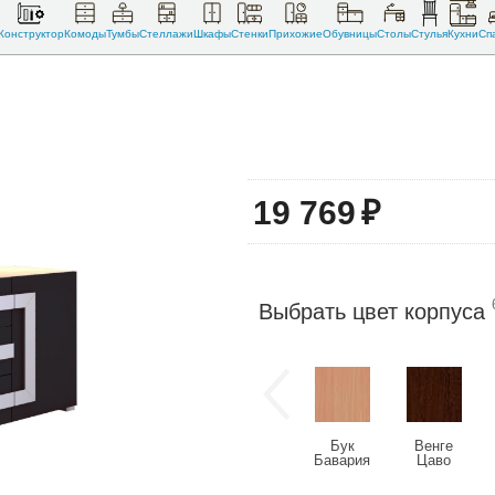
Конструктор
Комоды
Тумбы
Стеллажи
Шкафы
Стенки
Прихожие
Обувницы
Столы
Стулья
Кухни
Сп
19 769
₽
Выбрать цвет корпуса
Бук
Венге
Бавария
Цаво
светлый
(U2108)
(U9501)