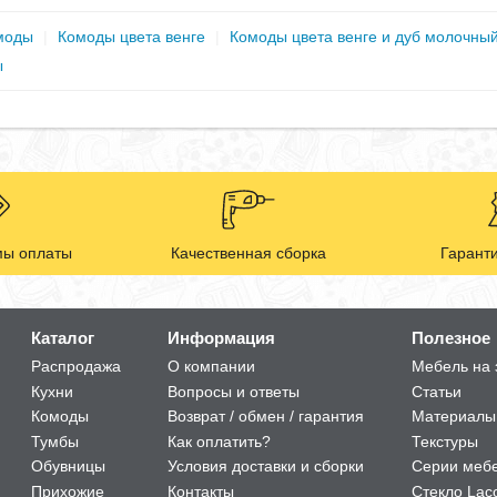
моды
|
Комоды цвета венге
|
Комоды цвета венге и дуб молочны
ы
ы оплаты
Качественная сборка
Гаранти
Каталог
Информация
Полезное
Распродажа
О компании
Мебель на 
Кухни
Вопросы и ответы
Статьи
Комоды
Возврат / обмен / гарантия
Материалы
Тумбы
Как оплатить?
Текстуры
Обувницы
Условия доставки и сборки
Серии меб
Прихожие
Контакты
Стекло Lac