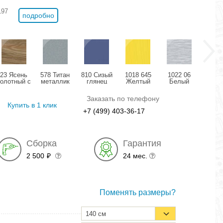
197
подробно
23 Ясень
578 Титан
810 Сизый
1018 645
1022 06
11
болотный с
металлик
глянец
Желтый
Белый
Розо
позолотой
глянец
структурный
дождь
мета
глянец
глянец
глянец
гля
Заказать по телефону
Купить в 1 клик
+7 (499) 403-36-17
Сборка
Гарантия
2 500
24 мес.
₽
Поменять размеры?
140 см