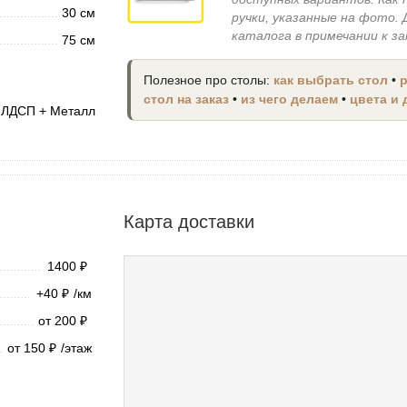
30 см
ручки, указанные на фото.
каталога в примечании к з
75 см
Полезное про столы:
как выбрать стол
•
стол на заказ
•
из чего делаем
•
цвета и
ЛДСП + Металл
Карта доставки
1400
₽
+40
/км
₽
от 200
₽
от 150
/этаж
₽