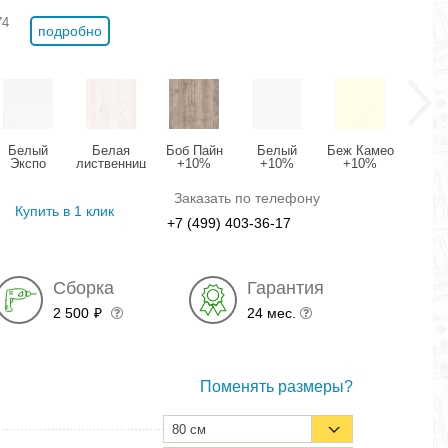
74
подробно
Белый
Белая
Боб Пайн
Белый
Беж Камео
Вале
Экспо
лиственница
+10%
+10%
+10%
+1
+10%
+10%
(U1127)
(0101 PE)
(U2264)
(U31
(U1605)
(U2149)
Заказать по телефону
Купить в 1 клик
+7 (499) 403-36-17
Сборка
Гарантия
2 500
24 мес.
₽
Поменять размеры?
80 см