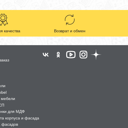
я качества
Возврат и обмен
заказ
ели
obel
 мебели
СП
ёнки для МДФ
та корпуса и фасада
а фасадов