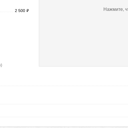
Нажмите, ч
2 500
₽
к)