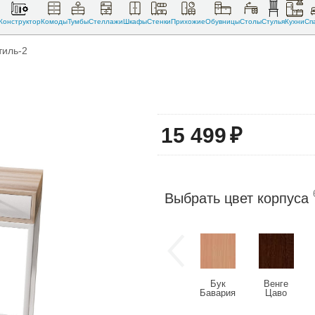
Конструктор
Комоды
Тумбы
Стеллажи
Шкафы
Стенки
Прихожие
Обувницы
Столы
Стулья
Кухни
Сп
тиль-2
15 499
₽
Выбрать цвет корпуса
Бук
Венге
Бавария
Цаво
светлый
(U2108)
(U9501)