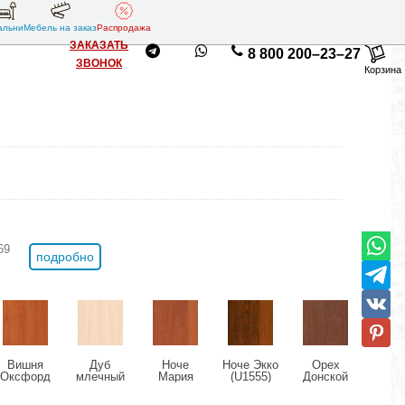
альни
Мебель на заказ
Распродажа
ЗАКАЗАТЬ
8 800 200–23–27
ЗВОНОК
Корзина
69
подробно
Вишня
Дуб
Ноче
Ноче Экко
Орех
Ор
Оксфорд
млечный
Мария
(U1555)
Донской
Милан
(U9503)
(U1095)
Луиза
(U9611)
(U95
(U1434)