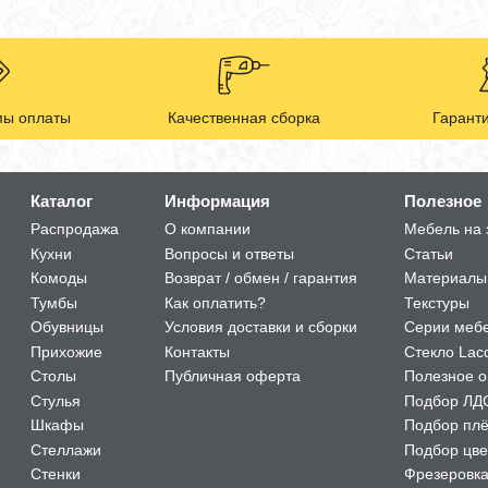
ы оплаты
Качественная сборка
Гаранти
Каталог
Информация
Полезное
Распродажа
О компании
Мебель на 
Кухни
Вопросы и ответы
Статьи
Комоды
Возврат / обмен / гарантия
Материалы
Тумбы
Как оплатить?
Текстуры
Обувницы
Условия доставки и сборки
Серии меб
Прихожие
Контакты
Стекло Lac
Столы
Публичная оферта
Полезное о
Стулья
Подбор ЛД
Шкафы
Подбор пл
Стеллажи
Подбор цве
Стенки
Фрезеровк