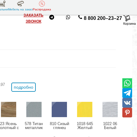
альни
Мебель на заказ
Распродажа
ЗАКАЗАТЬ
8 800 200–23–27
ЗВОНОК
Корзина
197
подробно
23 Ясень
578 Титан
810 Сизый
1018 645
1022 06
11
болотный с
металлик
глянец
Желтый
Белый
Розо
позолотой
глянец
структурный
дождь
мета
глянец
глянец
глянец
гля