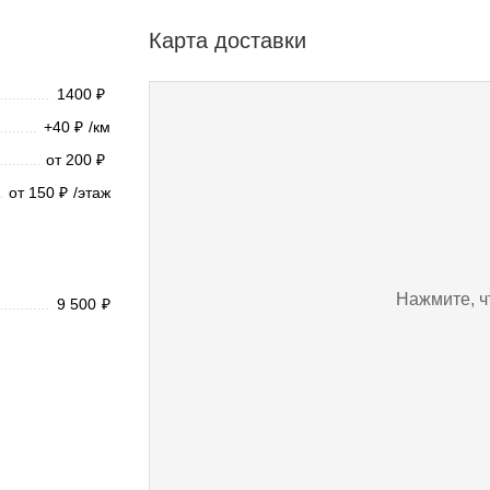
Карта доставки
1400
₽
+40
/км
₽
от 200
₽
от 150
/этаж
₽
Нажмите, ч
9 500
₽