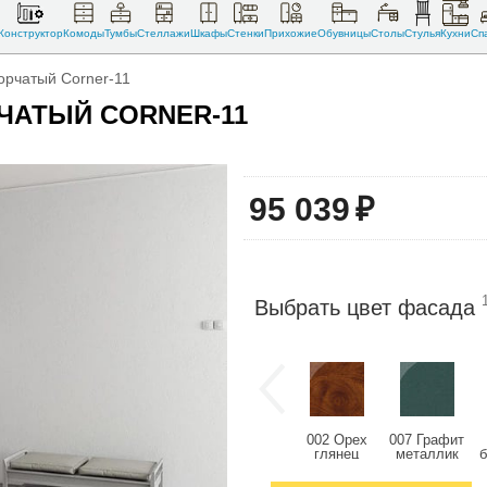
Конструктор
Комоды
Тумбы
Стеллажи
Шкафы
Стенки
Прихожие
Обувницы
Столы
Стулья
Кухни
Сп
орчатый Corner-11
ЧАТЫЙ CORNER-11
95 039
₽
Выбрать цвет фасада
002 Орех
007 Графит
глянец
металлик
глянец
глянец