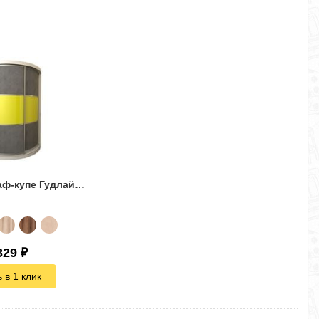
Радиусный шкаф-купе Гудлайн-10
329
₽
 в 1 клик