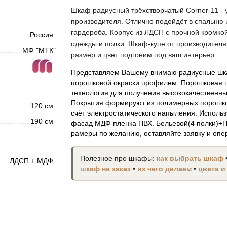
Шкаф радиусный трёхстворчатый Corner-11 - 
производителя. Отлично подойдёт в спальню 
гардероба. Корпус из ЛДСП с прочной кромко
Россия
одежды и полки. Шкаф-купе от производителя 
МФ "МТК"
размер и цвет подгоним под ваш интерьер.
Представляем Вашему внимаю радиусные шк
порошковой окраски профилем. Порошковая по
технология для получения высококачественн
Покрытия формируют из полимерных порошков
120 см
счёт электростатического напыления. Исполь
190 см
фасад МДФ пленка ПВХ. Бельевой(4 полки)+П
рамеры по желанию, оставляйте заявку и опер
Полезное про шкафы:
как выбрать шкаф
ЛДСП + МДФ
шкаф на заказ
•
из чего делаем
•
цвета и