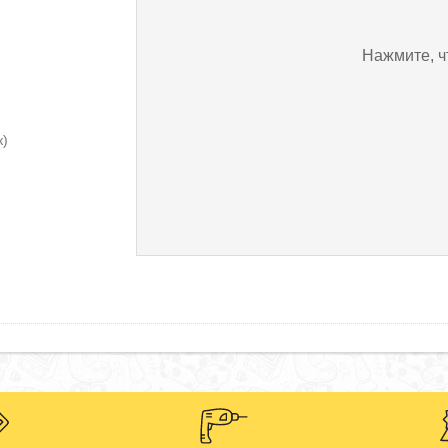
Нажмите, ч
к)