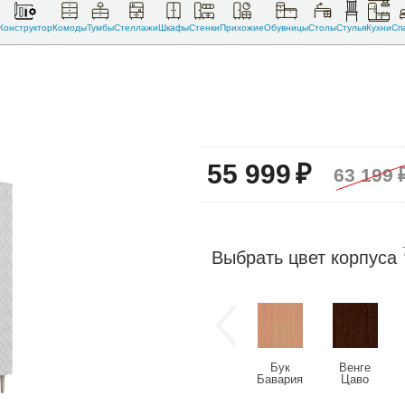
Конструктор
Комоды
Тумбы
Стеллажи
Шкафы
Стенки
Прихожие
Обувницы
Столы
Стулья
Кухни
Сп
55 999
₽
63 199
Выбрать цвет корпуса
Бук
Венге
Бавария
Цаво
светлый
(U2108)
(U9501)