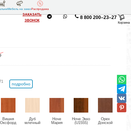
альни
Мебель на заказ
Распродажа
ЗАКАЗАТЬ
8 800 200–23–27
ЗВОНОК
Корзина
₽
71
подробно
Вишня
Дуб
Ноче
Ноче Экко
Орех
Ор
Оксфорд
млечный
Мария
(U1555)
Донской
Милан
(U9503)
(U1095)
Луиза
(U9611)
(U95
(U1434)