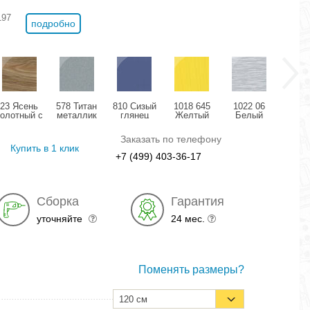
197
подробно
23 Ясень
578 Титан
810 Сизый
1018 645
1022 06
11
болотный с
металлик
глянец
Желтый
Белый
Розо
позолотой
глянец
структурный
дождь
мета
глянец
глянец
глянец
гля
Заказать по телефону
Купить в 1 клик
+7 (499) 403-36-17
Сборка
Гарантия
уточняйте
24 мес.
Поменять размеры?
120 см