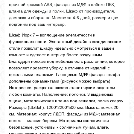
прочной кромкой ABS, фасады из МДФ в плёнке ПВХ,
штанга для одежды и полки. Шкаф от производителя,
доставка и сборка по Москве за 4-6 дней; размер и цвет
подгоним под ваш интерьер.
Шкаф Йорк 7 – воплощение элегантности и
функциональности. Элегантный дизайн в скандинавском
стиле позволит шкафу идеально смотреться в вашей
комнате и сделает интерьер более воздушным.
Благодаря ножкам под мебелью есть расстояние, которое
позволяет провести уборку, в отличие от изделий с
цокольными планками. Глянцевые МДФ фасады шкафа
дополнены орнаментами (рисунок можно выбрать).
Интересная расцветка шкафа станет ярким акцентом
любой комнаты. Наполнение: полочки, 3 выдвижных
ящика, металлическая штанга под вешалки, полка сверху.
Размеры (ШхВхГ): 1200*2200*500 мм. Высота ножек 20
см. Материал: корпус ЛДСП, фасады из МДФ; материал
ножек — массив березы. Материалы экологически
безопасные, устойчивы к солнечным лучам, влаге,
механическим и химическим воздействиям.