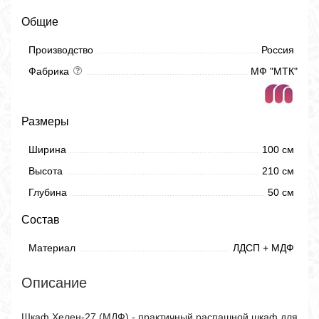
Общие
Производство
Россия
Фабрика
МФ "МТК"
Размеры
Ширина
100 см
Высота
210 см
Глубина
50 см
Состав
Материал
ЛДСП + МДФ
Описание
Шкаф Хелен-27 (МДФ) - практичный распашной шкаф для