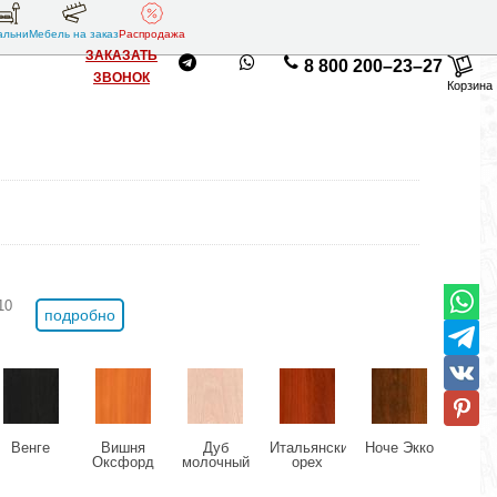
альни
Мебель на заказ
Распродажа
ЗАКАЗАТЬ
8 800 200–23–27
ЗВОНОК
Корзина
10
подробно
Венге
Вишня
Дуб
Итальянский
Ноче Экко
Оль
Оксфорд
молочный
орех