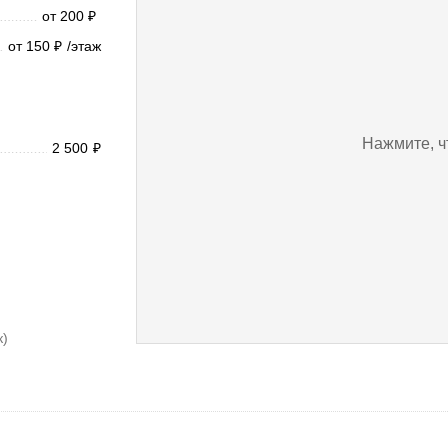
от 200
₽
от 150
/этаж
₽
Нажмите, ч
2 500
₽
к)