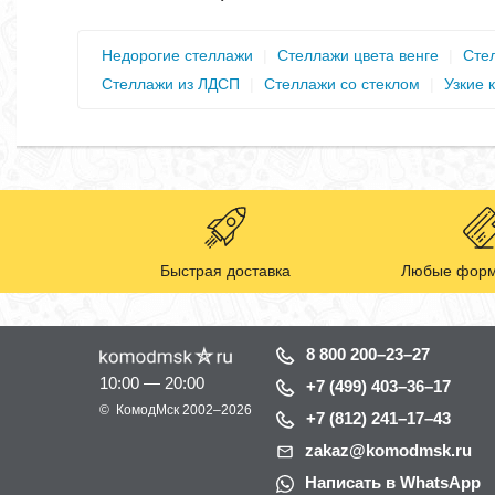
Недорогие стеллажи
|
Стеллажи цвета венге
|
Сте
Стеллажи из ЛДСП
|
Стеллажи со стеклом
|
Узкие
Быстрая доставка
Любые форм
8 800 200–23–27
10:00 — 20:00
+7 (499) 403–36–17
©
КомодМск
2002–2026
+7 (812) 241–17–43
zakaz@komodmsk.ru
Написать в WhatsApp