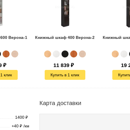
600 Верона-1
Книжный шкаф 400 Верона-2
Книжный шка
9
₽
11 839
₽
19 
 1 клик
Купить в 1 клик
Купить
Карта доставки
1400
₽
+40
/км
₽