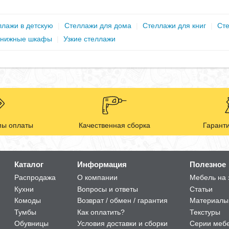
ллажи в детскую
|
Стеллажи для дома
|
Стеллажи для книг
|
Сте
 книжные шкафы
|
Узкие стеллажи
ы оплаты
Качественная сборка
Гаранти
Каталог
Информация
Полезное
Распродажа
О компании
Мебель на 
Кухни
Вопросы и ответы
Статьи
Комоды
Возврат / обмен / гарантия
Материалы
Тумбы
Как оплатить?
Текстуры
Обувницы
Условия доставки и сборки
Серии меб