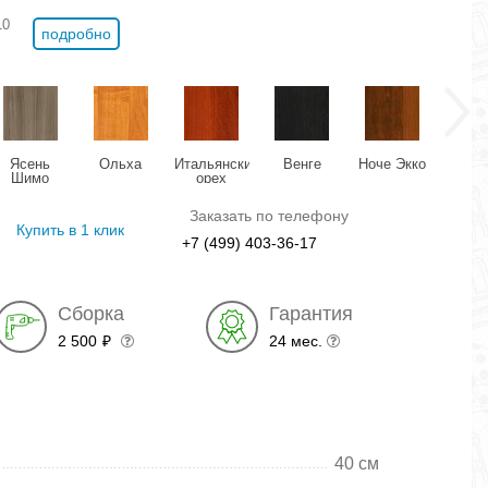
10
подробно
Ясень
Ольха
Итальянский
Венге
Ноче Экко
Виш
Шимо
орех
Оксф
темный
Заказать по телефону
Купить в 1 клик
+7 (499) 403-36-17
Сборка
Гарантия
2 500
24 мес.
₽
40 см