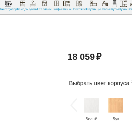
Конструктор
Комоды
Тумбы
Стеллажи
Шкафы
Стенки
Прихожие
Обувницы
Столы
Стулья
Кухни
Сп
18 059
₽
Выбрать цвет корпуса
Белый
Бук