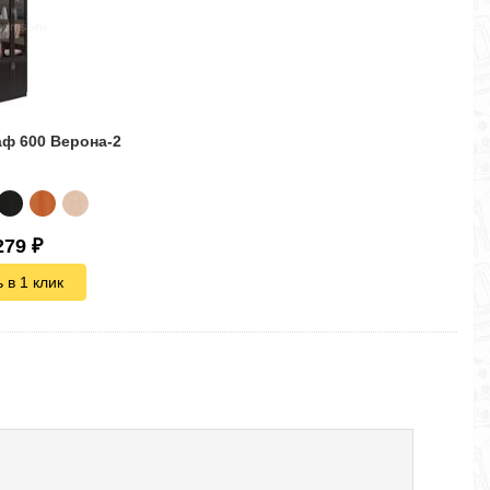
ф 600 Верона-2
279
₽
 в 1 клик