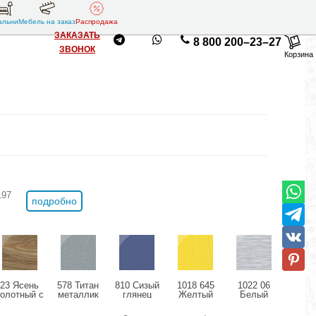
альни
Мебель на заказ
Распродажа
ЗАКАЗАТЬ
8 800 200–23–27
ЗВОНОК
Корзина
197
подробно
23 Ясень
578 Титан
810 Сизый
1018 645
1022 06
11
болотный с
металлик
глянец
Желтый
Белый
Розо
позолотой
глянец
структурный
дождь
мета
глянец
глянец
глянец
гля