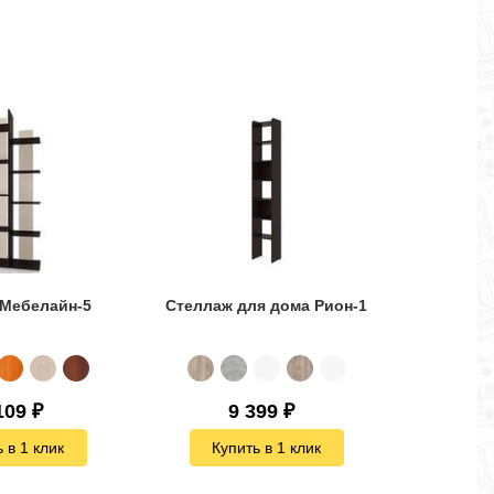
 Мебелайн-5
Стеллаж для дома Рион-1
109
₽
9 399
₽
 в 1 клик
Купить в 1 клик