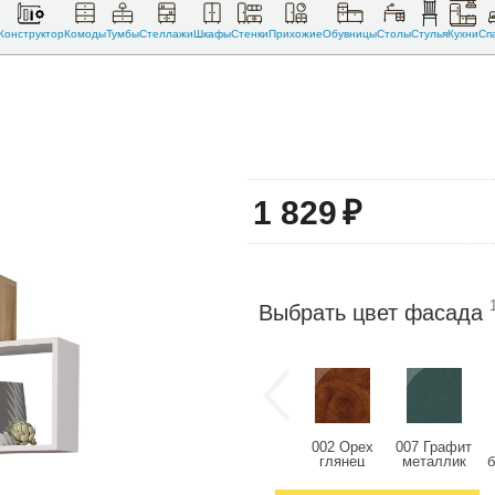
Конструктор
Комоды
Тумбы
Стеллажи
Шкафы
Стенки
Прихожие
Обувницы
Столы
Стулья
Кухни
Сп
1 829
₽
Выбрать цвет фасада
002 Орех
007 Графит
глянец
металлик
глянец
глянец