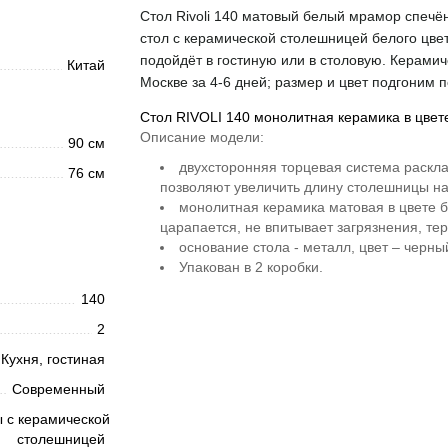
Стол Rivoli 140 матовый белый мрамор спеч
стол с керамической столешницей белого цвет
подойдёт в гостиную или в столовую. Керамич
Китай
Москве за 4-6 дней; размер и цвет подгоним 
Стол RIVOLI 140 монолитная керамика в цве
Описание модели:
90 см
двухсторонняя торцевая система раскла
76 см
позволяют увеличить длину столешницы на
монолитная керамика матовая в цвете 
царапается, не впитывает загрязнения, те
основание стола - металл, цвет – черны
Упакован в 2 коробки.
140
2
Кухня, гостиная
Современный
 с керамической
столешницей