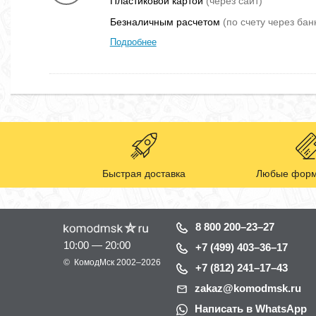
Пластиковой картой
(через сайт)
Безналичным расчетом
(по счету через бан
Подробнее
Быстрая доставка
Любые форм
8 800 200–23–27
10:00 — 20:00
+7 (499) 403–36–17
©
КомодМск
2002–2026
+7 (812) 241–17–43
zakaz@komodmsk.ru
Написать в WhatsApp