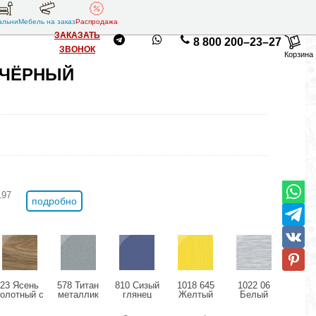
альни
Мебель на заказ
Распродажа
ЗАКАЗАТЬ
8 800 200–23–27
ЗВОНОК
Корзина
 ЧЁРНЫЙ
197
подробно
23 Ясень
578 Титан
810 Сизый
1018 645
1022 06
11
болотный с
металлик
глянец
Желтый
Белый
Розо
позолотой
глянец
структурный
дождь
мета
глянец
глянец
глянец
гля