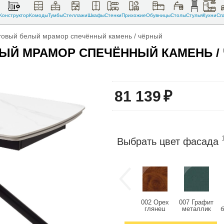
Конструктор
Комоды
Тумбы
Стеллажи
Шкафы
Стенки
Прихожие
Обувницы
Столы
Стулья
Кухни
Сп
атовый белый мрамор спечённый камень / чёрный
ЕЛЫЙ МРАМОР СПЕЧЁННЫЙ КАМЕНЬ /
81 139
₽
Выбрать цвет фасада
002 Орех
007 Графит
глянец
металлик
глянец
глянец