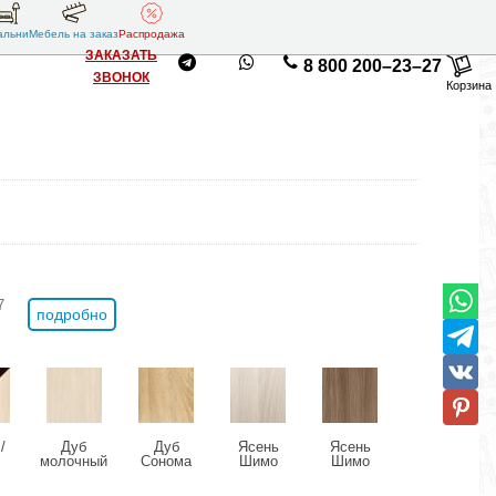
альни
Мебель на заказ
Распродажа
ЗАКАЗАТЬ
8 800 200–23–27
ЗВОНОК
Корзина
7
подробно
/
Дуб
Дуб
Ясень
Ясень
молочный
Сонома
Шимо
Шимо
ый
светлый
темный