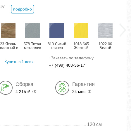
197
подробно
23 Ясень
578 Титан
810 Сизый
1018 645
1022 06
11
болотный с
металлик
глянец
Желтый
Белый
Розо
позолотой
глянец
структурный
дождь
мета
глянец
глянец
глянец
гля
Заказать по телефону
Купить в 1 клик
+7 (499) 403-36-17
Сборка
Гарантия
4 215
24 мес.
₽
120 см