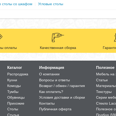
 столы со шкафом
|
Угловые столы
ы оплаты
Качественная сборка
Гаранти
Каталог
Информация
Полезное
Распродажа
О компании
Мебель на 
Кухни
Вопросы и ответы
Статьи
Комоды
Возврат / обмен / гарантия
Материалы
Тумбы
Как оплатить?
Текстуры
Обувницы
Условия доставки и сборки
Серии меб
Прихожие
Контакты
Стекло Lac
Столы
Публичная оферта
Полезное о
Стулья
Подбор ЛД