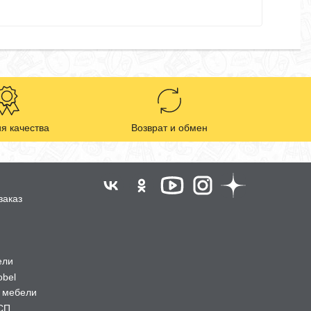
я качества
Возврат и обмен
заказ
ели
obel
 мебели
СП