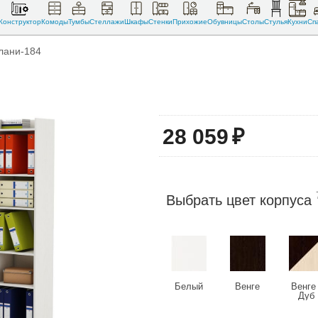
Конструктор
Комоды
Тумбы
Стеллажи
Шкафы
Стенки
Прихожие
Обувницы
Столы
Стулья
Кухни
Сп
лани-184
28 059
₽
Выбрать цвет корпуса
Белый
Венге
Венге 
Дуб
молочн