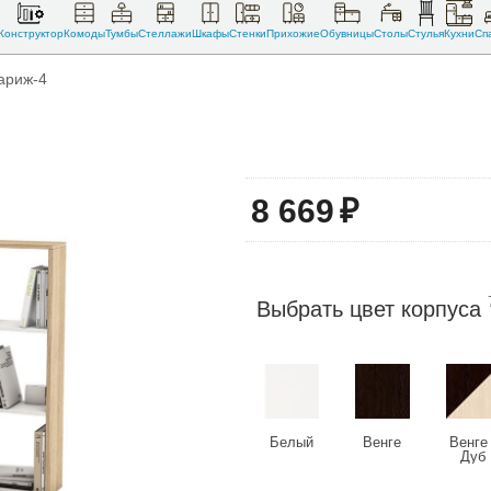
Конструктор
Комоды
Тумбы
Стеллажи
Шкафы
Стенки
Прихожие
Обувницы
Столы
Стулья
Кухни
Сп
ариж-4
8 669
₽
Выбрать цвет корпуса
Белый
Венге
Венге 
Дуб
молочн