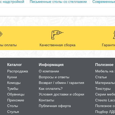
с надстройкой
|
Письменные столы со стеллажом
|
Современные
ы оплаты
Качественная сборка
Гаранти
Каталог
Информация
Полезное
Распродажа
О компании
Мебель на 
Кухни
Вопросы и ответы
Статьи
Комоды
Возврат / обмен / гарантия
Материалы
Тумбы
Как оплатить?
Текстуры
Обувницы
Условия доставки и сборки
Серии меб
Прихожие
Контакты
Стекло Lac
Столы
Публичная оферта
Полезное о
Стулья
Подбор ЛД