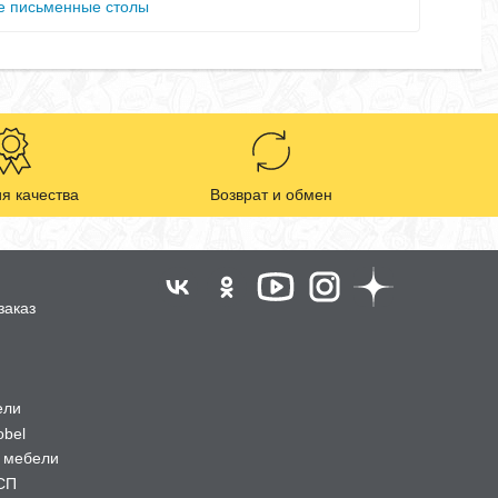
 письменные столы
я качества
Возврат и обмен
заказ
ели
obel
 мебели
СП