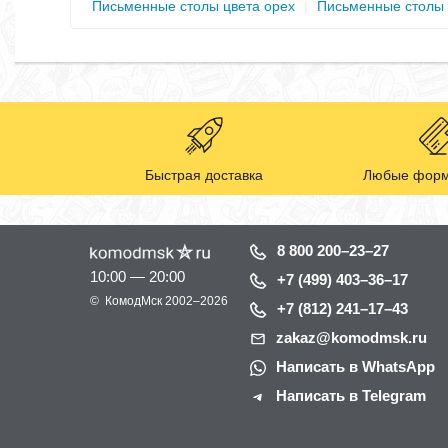
Письменные столы цвета орех
|
Письменные столы 
Быстрая доставка
Любые форм
8 800 200–23–27
10:00 — 20:00
+7 (499) 403–36–17
©
КомодМск
2002–2026
+7 (812) 241–17–43
zakaz@komodmsk.ru
Написать в WhatsApp
Написать в Telegram