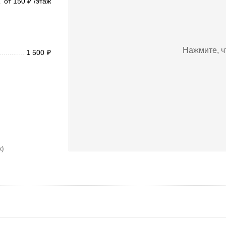
от 150
/этаж
₽
Нажмите, ч
1 500
₽
к)