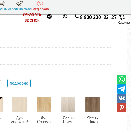
альни
Мебель на заказ
Распродажа
ЗАКАЗАТЬ
8 800 200–23–27
ЗВОНОК
Корзина
7
подробно
/
Дуб
Дуб
Ясень
Ясень
молочный
Сонома
Шимо
Шимо
ый
светлый
темный