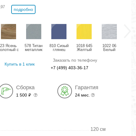
197
подробно
23 Ясень
578 Титан
810 Сизый
1018 645
1022 06
11
болотный с
металлик
глянец
Желтый
Белый
Розо
позолотой
глянец
структурный
дождь
мета
глянец
глянец
глянец
гля
Заказать по телефону
Купить в 1 клик
+7 (499) 403-36-17
Сборка
Гарантия
1 500
24 мес.
₽
120 см