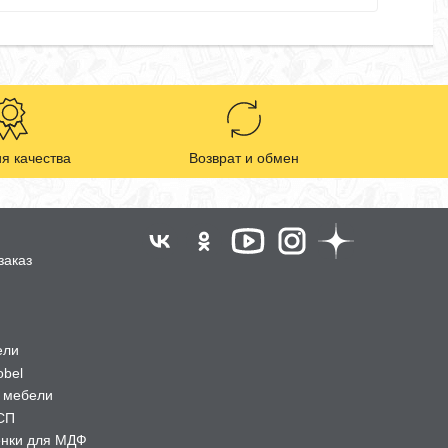
я качества
Возврат и обмен
заказ
ели
obel
 мебели
СП
ёнки для МДФ