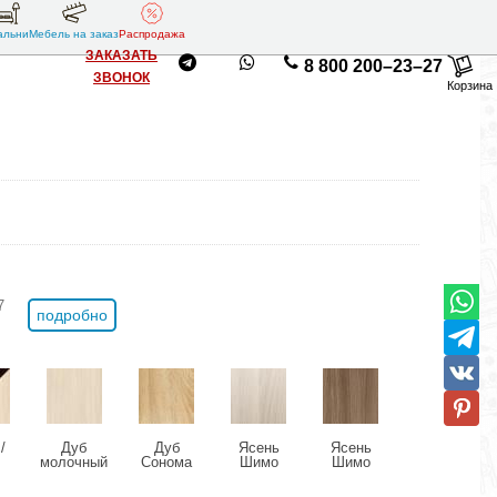
альни
Мебель на заказ
Распродажа
ЗАКАЗАТЬ
8 800 200–23–27
ЗВОНОК
Корзина
7
подробно
/
Дуб
Дуб
Ясень
Ясень
молочный
Сонома
Шимо
Шимо
ый
светлый
темный