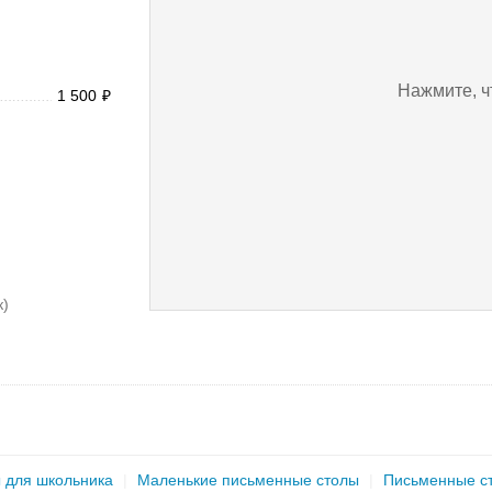
Нажмите, ч
1 500
₽
к)
 для школьника
|
Маленькие письменные столы
|
Письменные ст