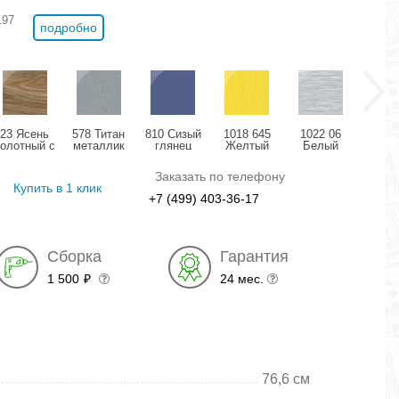
197
подробно
23 Ясень
578 Титан
810 Сизый
1018 645
1022 06
11
болотный с
металлик
глянец
Желтый
Белый
Розо
позолотой
глянец
структурный
дождь
мета
глянец
глянец
глянец
гля
Заказать по телефону
Купить в 1 клик
+7 (499) 403-36-17
Сборка
Гарантия
1 500
24 мес.
₽
76,6 см