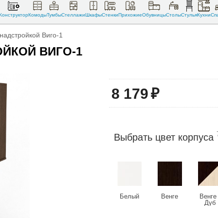
Конструктор
Комоды
Тумбы
Стеллажи
Шкафы
Стенки
Прихожие
Обувницы
Столы
Стулья
Кухни
Сп
надстройкой Виго-1
ЙКОЙ ВИГО-1
8 179
₽
Выбрать цвет корпуса
Белый
Венге
Венге 
Дуб
молочн