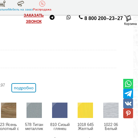
альни
Мебель на заказ
Распродажа
ЗАКАЗАТЬ
8 800 200–23–27
ЗВОНОК
Корзина
197
подробно
23 Ясень
578 Титан
810 Сизый
1018 645
1022 06
11
болотный с
металлик
глянец
Желтый
Белый
Розо
позолотой
глянец
структурный
дождь
мета
глянец
глянец
глянец
гля