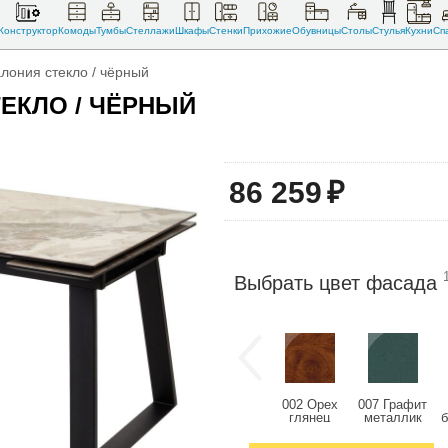
Конструктор
Комоды
Тумбы
Стеллажи
Шкафы
Стенки
Прихожие
Обувницы
Столы
Стулья
Кухни
Сп
лония стекло / чёрный
ТЕКЛО / ЧЁРНЫЙ
86 259
₽
Выбрать цвет фасада
002 Орех
007 Графит
глянец
металлик
глянец
глянец