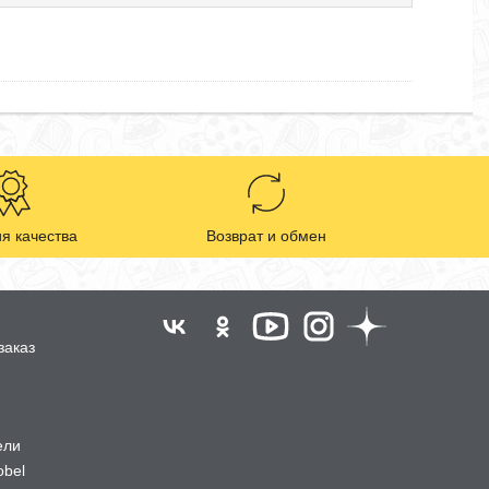
я качества
Возврат и обмен
заказ
ели
obel