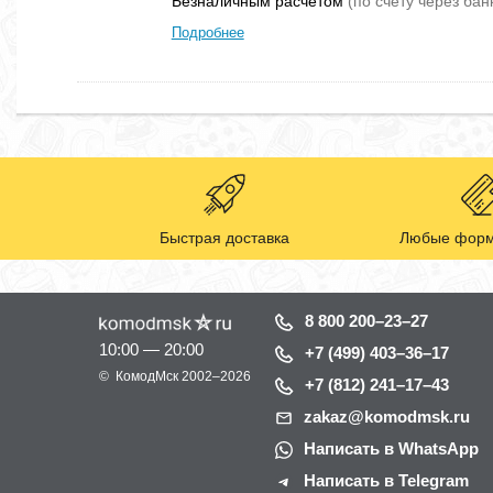
Безналичным расчетом
(по счету через бан
Подробнее
Быстрая доставка
Любые форм
8 800 200–23–27
10:00 — 20:00
+7 (499) 403–36–17
©
КомодМск
2002–2026
+7 (812) 241–17–43
zakaz@komodmsk.ru
Написать в WhatsApp
Написать в Telegram