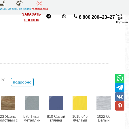
альни
Мебель на заказ
Распродажа
ЗАКАЗАТЬ
8 800 200–23–27
ЗВОНОК
Корзина
197
подробно
23 Ясень
578 Титан
810 Сизый
1018 645
1022 06
11
болотный с
металлик
глянец
Желтый
Белый
Розо
позолотой
глянец
структурный
дождь
мета
глянец
глянец
глянец
гля