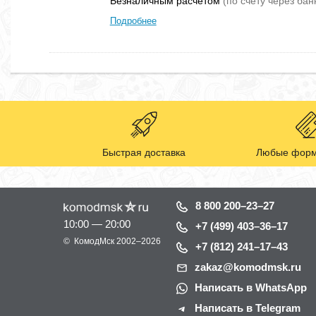
Безналичным расчетом
(по счету через бан
Подробнее
Быстрая доставка
Любые форм
8 800 200–23–27
10:00 — 20:00
+7 (499) 403–36–17
©
КомодМск
2002–2026
+7 (812) 241–17–43
zakaz@komodmsk.ru
Написать в WhatsApp
Написать в Telegram