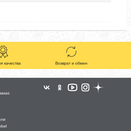
я качества
Возврат и обмен
заказ
ели
obel