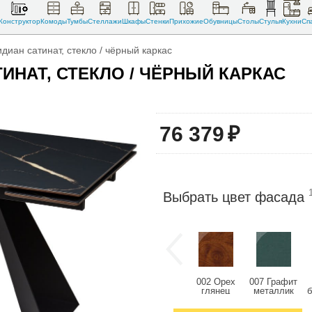
Конструктор
Комоды
Тумбы
Стеллажи
Шкафы
Стенки
Прихожие
Обувницы
Столы
Стулья
Кухни
Сп
диан сатинат, стекло / чёрный каркас
ТИНАТ, СТЕКЛО / ЧЁРНЫЙ КАРКАС
76 379
₽
Выбрать цвет фасада
002 Орех
007 Графит
глянец
металлик
глянец
глянец