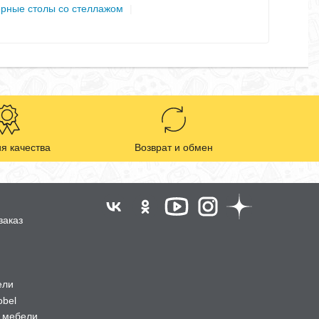
рные столы со стеллажом
|
я качества
Возврат и обмен
заказ
ели
obel
 мебели