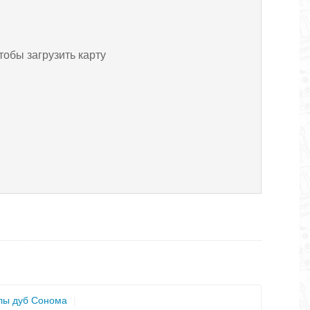
тобы загрузить карту
лы дуб Сонома
|