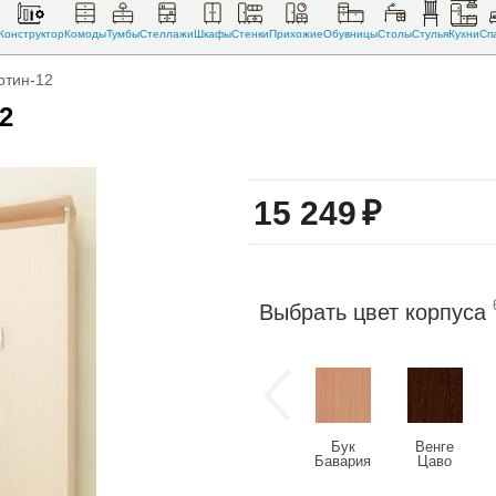
Конструктор
Комоды
Тумбы
Стеллажи
Шкафы
Стенки
Прихожие
Обувницы
Столы
Стулья
Кухни
Сп
ртин-12
2
15 249
₽
Выбрать цвет корпуса
Бук
Венге
Бавария
Цаво
светлый
(U2108)
(U9501)