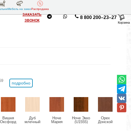
альни
Мебель на заказ
Распродажа
ЗАКАЗАТЬ
8 800 200–23–27
ЗВОНОК
Корзина
69
подробно
Вишня
Дуб
Ноче
Ноче Экко
Орех
Ор
Оксфорд
млечный
Мария
(U1555)
Донской
Милан
(U9503)
(U1095)
Луиза
(U9611)
(U95
(U1434)