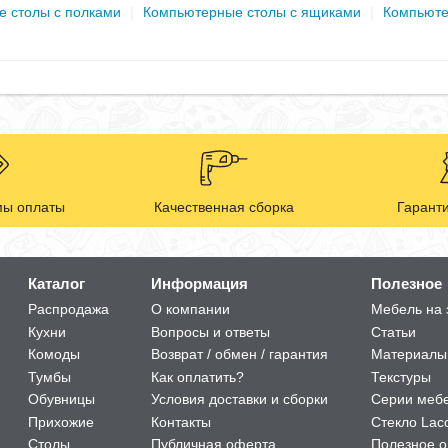
 столы с полками
|
Компьютерные столы с ящиками
|
Компьюте
ы оплаты
Качественная сборка
Гаранти
Каталог
Информация
Полезное
Распродажа
О компании
Мебель на 
Кухни
Вопросы и ответы
Статьи
Комоды
Возврат / обмен / гарантия
Материалы
Тумбы
Как оплатить?
Текстуры
Обувницы
Условия доставки и сборки
Серии меб
Прихожие
Контакты
Стекло Lac
Столы
Публичная оферта
Полезное о