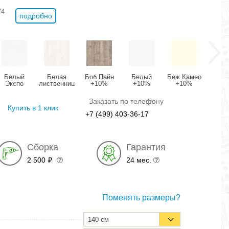
74
подробно
Белый
Белая
Боб Пайн
Белый
Беж Камео
Вале
Экспо
лиственница
+10%
+10%
+10%
+1
+10%
+10%
(U1127)
(0101 PE)
(U2264)
(U31
(U1605)
(U2149)
Заказать по телефону
Купить в 1 клик
+7 (499) 403-36-17
Сборка
Гарантия
2 500
24 мес.
₽
Поменять размеры?
140 см