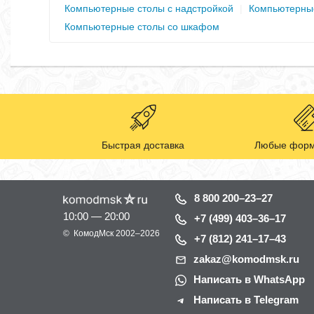
Компьютерные столы с надстройкой
|
Компьютерные
Компьютерные столы со шкафом
Быстрая доставка
Любые форм
8 800 200–23–27
10:00 — 20:00
+7 (499) 403–36–17
©
КомодМск
2002–2026
+7 (812) 241–17–43
zakaz@komodmsk.ru
Написать в WhatsApp
Написать в Telegram