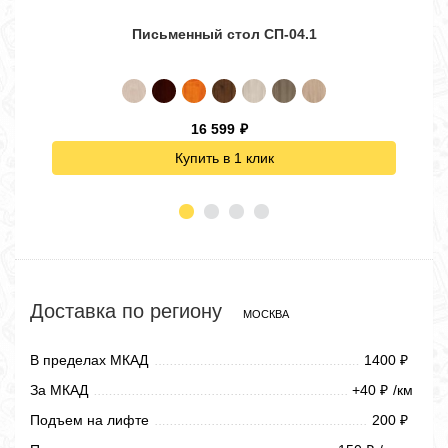
Письменный стол СП-04.1
Угло
16 599
₽
Купить в 1 клик
Доставка по региону
МОСКВА
В пределах МКАД
1400
₽
За МКАД
+40
/км
₽
Подъем на лифте
200
₽