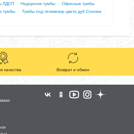
ы ЛДСП
|
Недорогие тумбы
|
Офисные тумбы
|
е тумбы
|
Тумбы под телевизор цвета дуб Сонома
|
я качества
Возврат и обмен
заказ
ели
obel