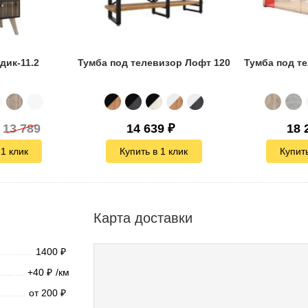
дик-11.2
Тумба под телевизор Лофт 120
Тумба под т
13 789
14 639
₽
18 
 1 клик
Купить в 1 клик
Купить
Карта доставки
1400
₽
+40
/км
₽
от 200
₽