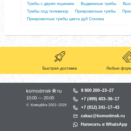
Тумбы с двумя ящиками
|
Выдвижные тумбы
|
Выс
Тумбы под телевизор
|
Прикроватные тумбы
|
При
Прикроватные тумбы цвета дуб Сонома
Быстрая доставка
Любые форм
8 800 200–23–27
10:00 — 20:00
+7 (499) 403–36–17
©
КомодМск
2002–2026
+7 (812) 241–17–43
zakaz@komodmsk.ru
Написать в WhatsApp