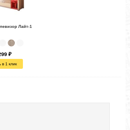
елевизор Лайт-1
299
₽
 в 1 клик