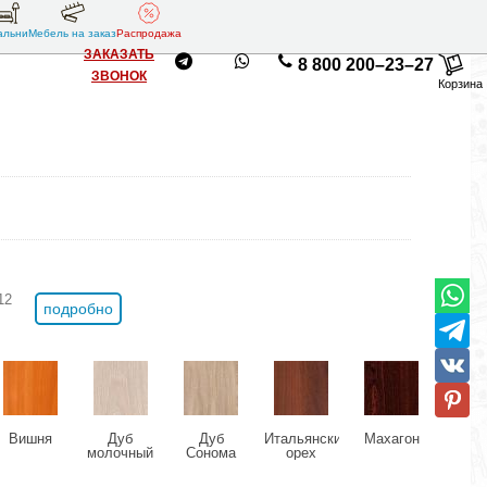
альни
Мебель на заказ
Распродажа
ЗАКАЗАТЬ
8 800 200–23–27
ЗВОНОК
Корзина
12
подробно
Вишня
Дуб
Дуб
Итальянский
Махагон
Оль
молочный
Сонома
орех