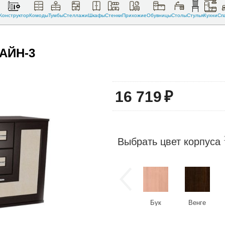
Конструктор
Комоды
Тумбы
Стеллажи
Шкафы
Стенки
Прихожие
Обувницы
Столы
Стулья
Кухни
Сп
АЙН-3
16 719
₽
Выбрать цвет корпуса
Бук
Венге