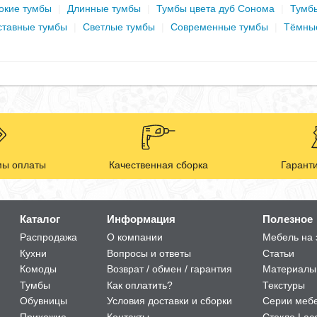
окие тумбы
|
Длинные тумбы
|
Тумбы цвета дуб Сонома
|
Тумб
ставные тумбы
|
Светлые тумбы
|
Современные тумбы
|
Тёмны
ы оплаты
Качественная сборка
Гаранти
Каталог
Информация
Полезное
Распродажа
О компании
Мебель на 
Кухни
Вопросы и ответы
Статьи
Комоды
Возврат / обмен / гарантия
Материалы
Тумбы
Как оплатить?
Текстуры
Обувницы
Условия доставки и сборки
Серии меб
Прихожие
Контакты
Стекло Lac