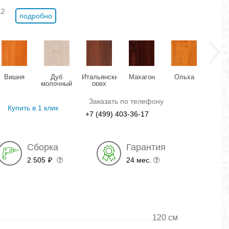
12
подробно
Вишня
Дуб
Итальянский
Махагон
Ольха
Орех 
молочный
орех
Заказать по телефону
Купить в 1 клик
+7 (499) 403-36-17
Сборка
Гарантия
2 505
24 мес.
₽
120 см