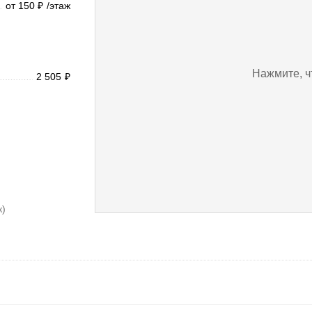
от 150
/этаж
₽
Нажмите, ч
2 505
₽
к)