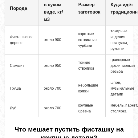
в сухом
Размер
Куда идёт
Порода
виде, кг/
заготовок
традиционн
м3
токарные
короткие
Фисташковое
изделия,
около 900
ветвистые
дерево
шкатулки,
чурбаки
рукояти
гравюрные
тонкие
Самшит
около 950
доски, мелкая
стволики
резьба
шпон,
небольшие
Груша
около 700
музыкальные
кряжи
детали
крупные
мебель, паркет,
Дуб
около 700
брёвна
столярка
Что мешает пустить фисташку на
крупные детали?