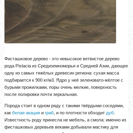
Фисташковое дерево - это невысокое ветвистое дерево
рода Pistacia из Средиземноморья и Средней Азии, дающее
одну из самых тяжёлых древесин региона: сухая масса
подбирается к 900 кг/м3. Ядро у неё зеленовато-жёлтое с
бурыми прожилками, поры очень мелкие, поверхность
после полировки почти зеркальная.
Порода стоит в одном ряду с такими твёрдыми соседями,
как
белая акация
и
граб
, и по плотности обходит
дуб
.
Известность роду принесла не мебель, а смола: именно из
фисташковых деревьев веками добывали мастику для